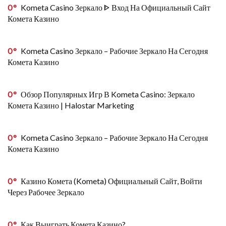
0
Kometa Casino Зеркало ᐈ Вход На Официальный Сайт
Комета Казино
0
Kometa Casino Зеркало – Рабочие Зеркало На Сегодня
Комета Казино
0
Обзор Популярных Игр В Kometa Casino: Зеркало
Комета Казино | Halostar Marketing
0
Kometa Casino Зеркало – Рабочие Зеркало На Сегодня
Комета Казино
0
Казино Комета (Kometa) Официальный Сайт, Войти
Через Рабочее Зеркало
0
Как Выиграть Комета Казино?