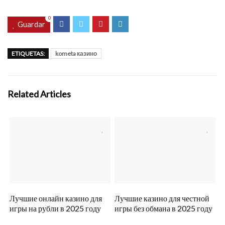
0
Guardar
ETIQUETAS:
kometa казино
Related Articles
Лучшие онлайн казино для
Лучшие казино для честной
игры на рубли в 2025 году
игры без обмана в 2025 году