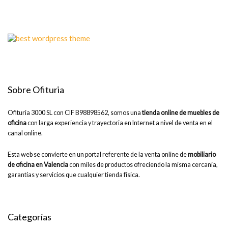
Sobre Ofituria
Ofituria 3000 SL con CIF B98898562, somos una
tienda online de muebles de
oficina
con larga experiencia y trayectoria en Internet a nivel de venta en el
canal online.
Esta web se convierte en un portal referente de la venta online de
mobiliario
de oficina en Valencia
con miles de productos ofreciendo la misma cercanía,
garantías y servicios que cualquier tienda física.
Categorías