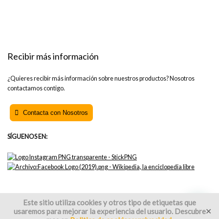
Recibir más información
¿Quieres recibir más información sobre nuestros productos? Nosotros
contactamos contigo.
Contacta con Nosotros
SÍGUENOS EN:
Este sitio utiliza cookies y otros tipo de etiquetas que
usaremos para mejorar la experiencia del usuario. Descubre
✕
2021 OFITURIA 3000 S.L. All rights reserved.