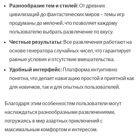
Разнообразие тем и стилей:
От древних
цивилизаций до фантастических миров – темы игр
продуманы до мелочей, что позволяет каждому
пользователю выбрать развлечение по вкусу.
Честные результаты:
Все развлечения работают на
основе генератора случайных чисел, что гарантирует
равные условия и отсутствие вмешательства.
Удобный интерфейс:
Платформа интуитивно
понятна, что делает навигацию простой и приятной как
для новичков, так и для опытных пользователей.
Благодаря этим особенностям пользователи могут
наслаждаться разнообразными развлечениями,
погружаясь в мир азартных приключений с
максимальным комфортом и интересом.