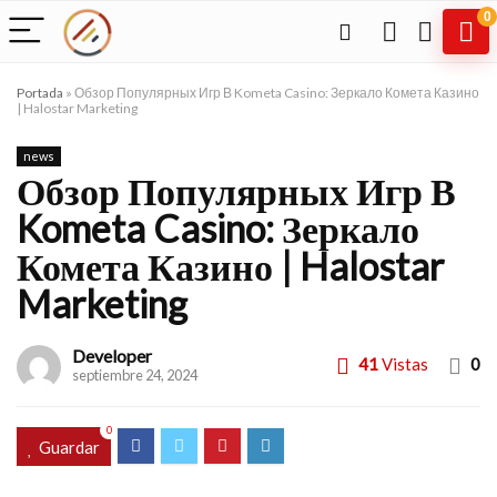
0
Portada
»
Обзор Популярных Игр В Kometa Casino: Зеркало Комета Казино
| Halostar Marketing
news
Обзор Популярных Игр В
Kometa Casino: Зеркало
Комета Казино | Halostar
Marketing
Developer
41
Vistas
0
septiembre 24, 2024
0
Guardar