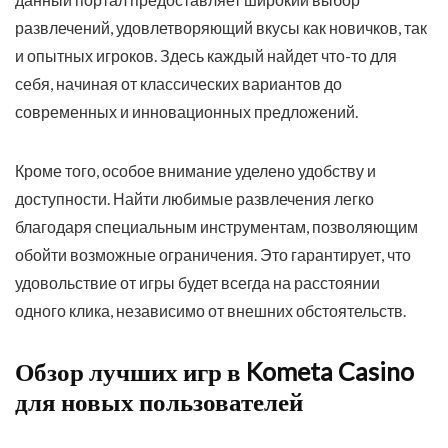
развлечений, удовлетворяющий вкусы как новичков, так
и опытных игроков. Здесь каждый найдет что-то для
себя, начиная от классических вариантов до
современных и инновационных предложений.
Кроме того, особое внимание уделено удобству и
доступности. Найти любимые развлечения легко
благодаря специальным инструментам, позволяющим
обойти возможные ограничения. Это гарантирует, что
удовольствие от игры будет всегда на расстоянии
одного клика, независимо от внешних обстоятельств.
Обзор лучших игр в Kometa Casino
для новых пользователей