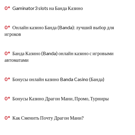
0
Gaminator3 slots на Банда Казино
0
Онлайн казино Банда (Banda): лучший выбор для
игроков
0
Банда Казино (Banda) онлайн казино с игровыми
автоматами
0
Бонусы онлайн казино Banda Casino (Банда)
0
Бонусы Казино Драгон Мани, Промо, Турниры
0
Как Сменить Почту Драгон Мани?