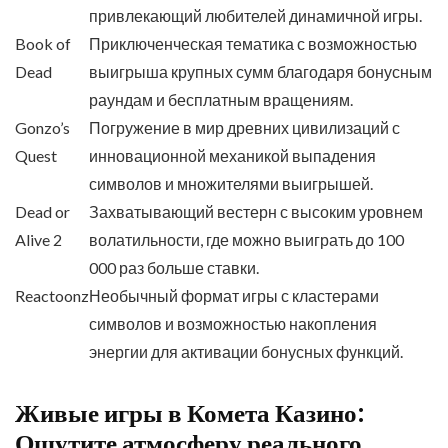
привлекающий любителей динамичной игры.
Book of
Приключенческая тематика с возможностью
Dead
выигрыша крупных сумм благодаря бонусным
раундам и бесплатным вращениям.
Gonzo’s
Погружение в мир древних цивилизаций с
Quest
инновационной механикой выпадения
символов и множителями выигрышей.
Dead or
Захватывающий вестерн с высоким уровнем
Alive 2
волатильности, где можно выиграть до 100
000 раз больше ставки.
Reactoonz
Необычный формат игры с кластерами
символов и возможностью накопления
энергии для активации бонусных функций.
Живые игры в Комета Казино:
Ощутите атмосферу реального