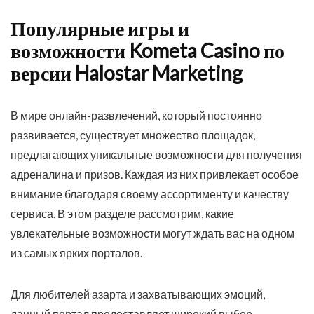
Популярные игры и
возможности Kometa Casino по
версии Halostar Marketing
В мире онлайн-развлечений, который постоянно
развивается, существует множество площадок,
предлагающих уникальные возможности для получения
адреналина и призов. Каждая из них привлекает особое
внимание благодаря своему ассортименту и качеству
сервиса. В этом разделе рассмотрим, какие
увлекательные возможности могут ждать вас на одном
из самых ярких порталов.
Для любителей азарта и захватывающих эмоций,
данный портал предоставляет широкий выбор