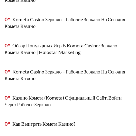
0
Kometa Casino Зеркало – Рабочие Зеркало На Сегодня
Комета Казино
0
Обзор Популярных Игр В Kometa Casino: Зеркало
Комета Казино | Halostar Marketing
0
Kometa Casino Зеркало – Рабочие Зеркало На Сегодня
Комета Казино
0
Казино Комета (Kometa) Официальный Сайт, Войти
Через Рабочее Зеркало
0
Как Выиграть Комета Казино?