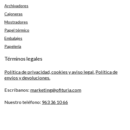
Archivadores
Cajoneras
Mostradores
Papel térmico
Embalajes
Papelería
Términos legales
Política de privacidad, cookies y aviso legal.
Política de
envíos y devoluciones.
Escríbanos:
marketing@ofituria.com
Nuestro teléfono:
963 36 10 66