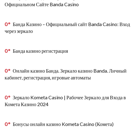
Официальном Сайте Banda Casino
0
Банда Казино – Официальный сайт Banda Casino: Вход
через зеркало
0
Банда казино регистрация
0
Онлайн казино Банда. Зеркало казино Banda. Личный
кабинет, регистрация, игровые автоматы
0
Зеркало Kometa Casino | Рабочее Зеркало для Входа в
Комета Казино 2024
0
Бонусы онлайн казино Kometa Casino (Комета)