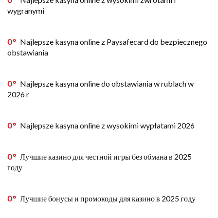
wygranymi
0
Najlepsze kasyna online z Paysafecard do bezpiecznego
obstawiania
0
Najlepsze kasyna online do obstawiania w rublach w
2026 r
0
Najlepsze kasyna online z wysokimi wypłatami 2026
0
Лучшие казино для честной игры без обмана в 2025
году
0
Лучшие бонусы и промокоды для казино в 2025 году