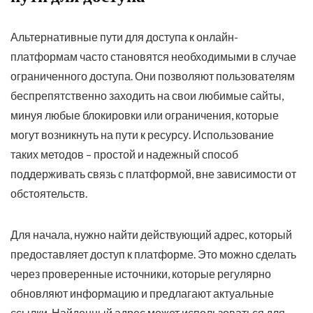
Альтернативные пути для доступа к онлайн-
платформам часто становятся необходимыми в случае
ограниченного доступа. Они позволяют пользователям
беспрепятственно заходить на свои любимые сайты,
минуя любые блокировки или ограничения, которые
могут возникнуть на пути к ресурсу. Использование
таких методов – простой и надежный способ
поддерживать связь с платформой, вне зависимости от
обстоятельств.
Для начала, нужно найти действующий адрес, который
предоставляет доступ к платформе. Это можно сделать
через проверенные источники, которые регулярно
обновляют информацию и предлагают актуальные
ссылки. Найденный адрес может использоваться для