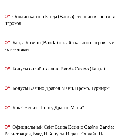
0
Онлайн казино Банда (Banda): лучший выбор для
игроков
0
Банда Казино (Banda) онлайн казино с игровыми
автоматами
0
Бонусы онлайн казино Banda Casino (Банда)
0
Бонусы Казино Драгон Мани, Промо, Турниры
0
Как Сменить Почту Драгон Мани?
0
Официальный Сайт Банда Казино Casino Banda:
Регистрация, Вход И Бонусы ️ Играть Онлайн На