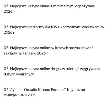
0
Najlepsze kasyna online z minimalnymi depozytami
2026
0
Najlepsze platformy dla iOS z korzystnymi warunkami w
2026 r
0
Najlepsze kasyna online, w których można stawiać
zakłady na Tenge w 2026 r
0
Najlepsze kasyna online do gry w ruletkę i wygrywania
dużych wygranych
0
Лучшие Онлайн Казино России С Крупными
Выигрышами 2025