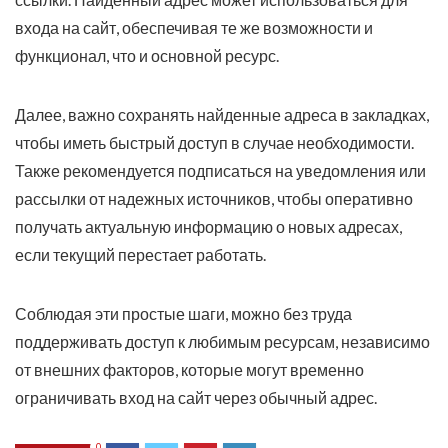
входа на сайт, обеспечивая те же возможности и
функционал, что и основной ресурс.
Далее, важно сохранять найденные адреса в закладках,
чтобы иметь быстрый доступ в случае необходимости.
Также рекомендуется подписаться на уведомления или
рассылки от надежных источников, чтобы оперативно
получать актуальную информацию о новых адресах,
если текущий перестает работать.
Соблюдая эти простые шаги, можно без труда
поддерживать доступ к любимым ресурсам, независимо
от внешних факторов, которые могут временно
ограничивать вход на сайт через обычный адрес.
0