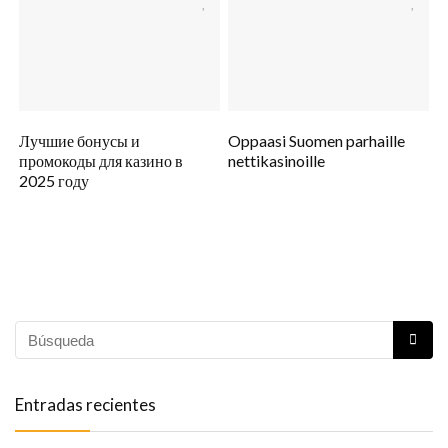
Лучшие бонусы и
Oppaasi Suomen parhaille
промокоды для казино в
nettikasinoille
2025 году
Entradas recientes