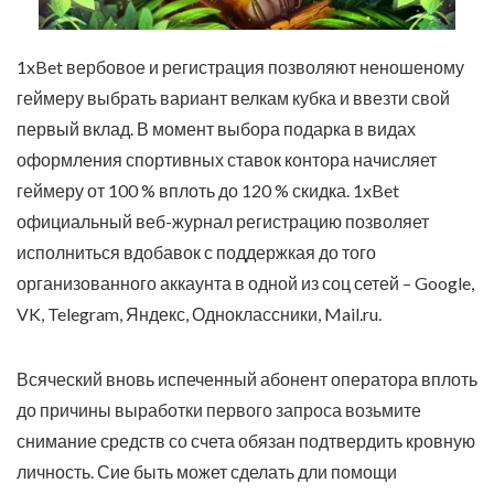
1xBet вербовое и регистрация позволяют неношеному
геймеру выбрать вариант велкам кубка и ввезти свой
первый вклад. В момент выбора подарка в видах
оформления спортивных ставок контора начисляет
геймеру от 100 % вплоть до 120 % скидка. 1xBet
официальный веб-журнал регистрацию позволяет
исполниться вдобавок с поддержкая до того
организованного аккаунта в одной из соц сетей – Google,
VK, Telegram, Яндекс, Одноклассники, Mail.ru.
Всяческий вновь испеченный абонент оператора вплоть
до причины выработки первого запроса возьмите
снимание средств со счета обязан подтвердить кровную
личность. Сие быть может сделать дли помощи