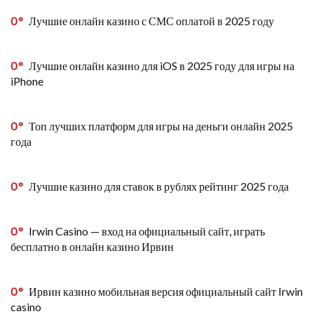
0
Лучшие онлайн казино с СМС оплатой в 2025 году
0
Лучшие онлайн казино для iOS в 2025 году для игры на
iPhone
0
Топ лучших платформ для игры на деньги онлайн 2025
года
0
Лучшие казино для ставок в рублях рейтинг 2025 года
0
Irwin Casino — вход на официальный сайт, играть
бесплатно в онлайн казино Ирвин
0
Ирвин казино мобильная версия официальный сайт Irwin
casino