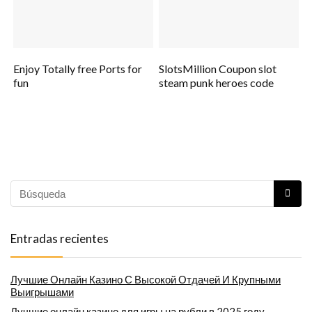
Enjoy Totally free Ports for
SlotsMillion Coupon slot
fun
steam punk heroes code
Entradas recientes
Лучшие Онлайн Казино С Высокой Отдачей И Крупными
Выигрышами
Лучшие онлайн казино для игры на рубли в 2025 году