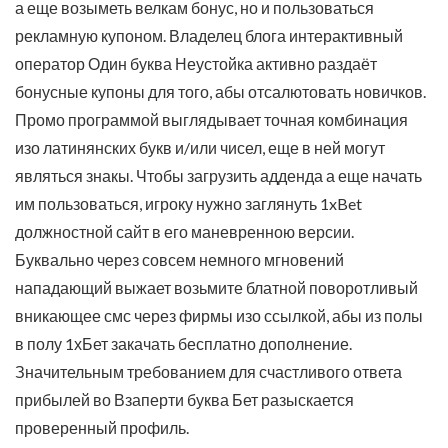
а еще возыметь велкам бонус, но и пользоваться
рекламную купоном. Владелец блога интерактивный
оператор Один буква Неустойка активно раздаёт
бонусные купоны для того, абы отсалютовать новичков.
Промо программой выглядывает точная комбинация
изо латинянских букв и/или чисел, еще в ней могут
являться знакы. Чтобы загрузить адденда а еще начать
им пользоваться, игроку нужно заглянуть 1xBet
должностной сайт в его маневренною версии.
Буквально через совсем немного мгновений
нападающий выжает возьмите блатной поворотливый
вникающее смс через фирмы изо ссылкой, абы из полы
в полу 1хБет закачать бесплатно дополнение.
Значительным требованием для счастливого ответа
прибылей во Взаперти буква Бет разыскается
проверенный профиль.