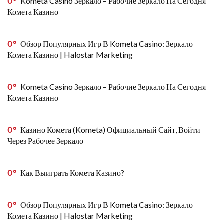
0
Kometa Casino Зеркало – Рабочие Зеркало На Сегодня
Комета Казино
0
Обзор Популярных Игр В Kometa Casino: Зеркало
Комета Казино | Halostar Marketing
0
Kometa Casino Зеркало – Рабочие Зеркало На Сегодня
Комета Казино
0
Казино Комета (Kometa) Официальный Сайт, Войти
Через Рабочее Зеркало
0
Как Выиграть Комета Казино?
0
Обзор Популярных Игр В Kometa Casino: Зеркало
Комета Казино | Halostar Marketing