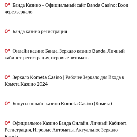
0
Банда Казино – Официальный сайт Banda Casino: Вход
через зеркало
0
Банда казино регистрация
0
Онлайн казино Банда. Зеркало казино Banda. Личный
кабинет, регистрация, игровые автоматы
0
Зеркало Kometa Casino | Рабочее Зеркало для Входа в
Комета Казино 2024
0
Бонусы онлайн казино Kometa Casino (Комета)
0
Официальное Казино Банда Онлайн. Личный Кабинет,
Регистрация, Игровые Автоматы. Актуальное Зеркало
Banda