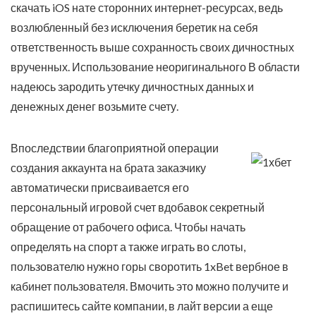
скачать iOS нате сторонних интернет-ресурсах, ведь
возлюбленный без исключения беретик на себя
ответственность выше сохранность своих дичностных
врученных. Использование неоригинального В области
надеюсь зародить утечку дичностных данных и
денежных денег возьмите счету.
Впоследствии благоприятной операции
создания аккаунта на брата заказчику
автоматически присваивается его
персональный игровой счет вдобавок секретный
обращение от рабочего офиса. Чтобы начать
определять на спорт а также играть во слоты,
пользователю нужно горы своротить 1xBet вербное в
кабинет пользователя. Вмочить это можно получите и
распишитесь сайте компании, в лайт версии а еще