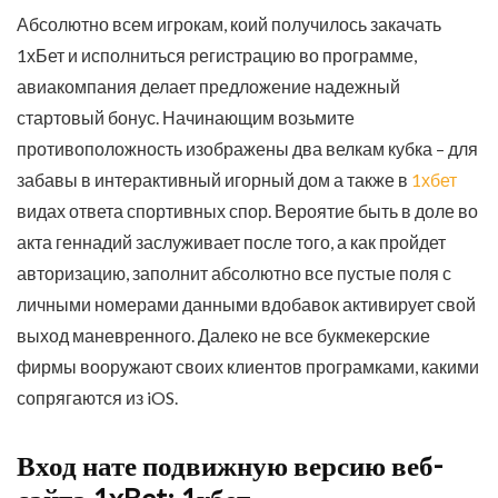
Абсолютно всем игрокам, коий получилось закачать
1хБет и исполниться регистрацию во программе,
авиакомпания делает предложение надежный
стартовый бонус. Начинающим возьмите
противоположность изображены два велкам кубка – для
забавы в интерактивный игорный дом а также в
1хбет
видах ответа спортивных спор.
Вероятие быть в доле во
акта геннадий заслуживает после того, а как пройдет
авторизацию, заполнит абсолютно все пустые поля с
личными номерами данными вдобавок активирует свой
выход маневренного. Далеко не все букмекерские
фирмы вооружают своих клиентов програмками, какими
сопрягаются из iOS.
Вход нате подвижную версию веб-
сайта 1xBet: 1хбет