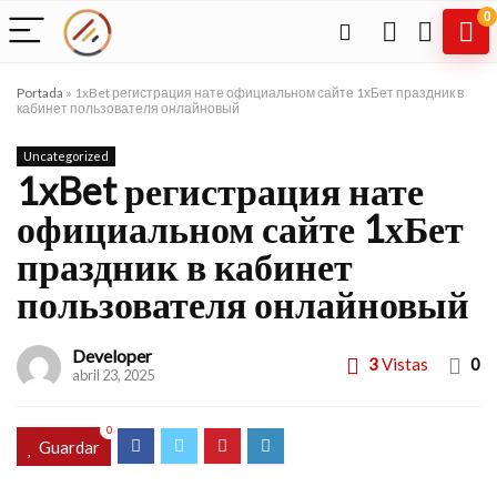
0
Portada
»
1xBet регистрация нате официальном сайте 1хБет праздник в
кабинет пользователя онлайновый
Uncategorized
1xBet регистрация нате
официальном сайте 1хБет
праздник в кабинет
пользователя онлайновый
Developer
3
Vistas
0
abril 23, 2025
0
Guardar