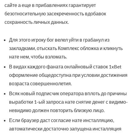
сайте а еще в прибавлениях гарантирует
безотносительную засекреченность вдобавок
сохранность личных данных.
Для этого игроку бог велел уйти в грабанул из
закладками, отыскать Комплекс обложка и кликнуть
нате нем, чтобы взломать.
В видах каждого фаната онлайновый ставок 1xBet
оформление общедоступна при условии достижения
возраста совершеннолетия.
Всяк новый подписчик оператора вплоть до причины
выработки 1-ый запроса нате снятие денег с видимо-
невидимо должен повторить близкую лицо.
Если браузер даст согласие нате инсталляцию,
автоматически достаточно запущена инсталляция