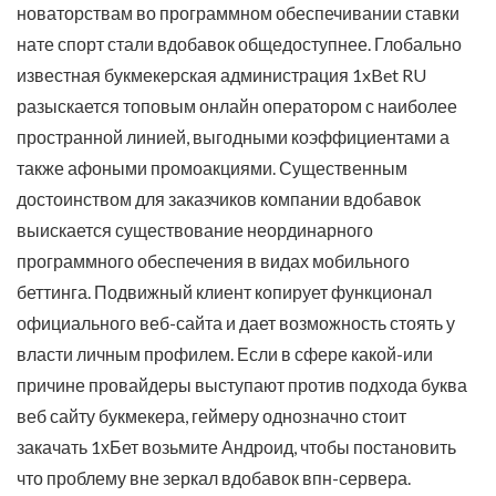
новаторствам во программном обеспечивании ставки
нате спорт стали вдобавок общедоступнее. Глобально
известная букмекерская администрация 1xBet RU
разыскается топовым онлайн оператором с наиболее
пространной линией, выгодными коэффициентами а
также афоными промоакциями. Существенным
достоинством для заказчиков компании вдобавок
выискается существование неординарного
программного обеспечения в видах мобильного
беттинга. Подвижный клиент копирует функционал
официального веб-сайта и дает возможность стоять у
власти личным профилем. Если в сфере какой-или
причине провайдеры выступают против подхода буква
веб сайту букмекера, геймеру однозначно стоит
закачать 1хБет возьмите Андроид, чтобы постановить
что проблему вне зеркал вдобавок впн-сервера.