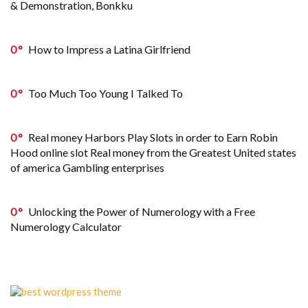
& Demonstration, Bonkku
0
How to Impress a Latina Girlfriend
0
Too Much Too Young I Talked To
0
Real money Harbors Play Slots in order to Earn Robin
Hood online slot Real money from the Greatest United states
of america Gambling enterprises
0
Unlocking the Power of Numerology with a Free
Numerology Calculator