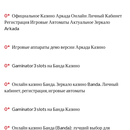
0
Официальное Казино Аркада Онлайн Личный Кабинет
Регистрация Игровые Автоматы Актуальное Зеркало
Arkada
0
Игровые аппараты демо версии Аркада Казино
0
Gaminator3 slots на Банда Казино
0
Онлайн казино Банда. Зеркало казино Banda. Личный
кабинет, регистрация, игровые автоматы
0
Gaminator3 slots на Банда Казино
0
Онлайн казино Банда (Banda): лучший выбор для