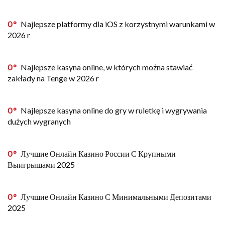
0
Najlepsze platformy dla iOS z korzystnymi warunkami w
2026 r
0
Najlepsze kasyna online, w których można stawiać
zakłady na Tenge w 2026 r
0
Najlepsze kasyna online do gry w ruletkę i wygrywania
dużych wygranych
0
Лучшие Онлайн Казино России С Крупными
Выигрышами 2025
0
Лучшие Онлайн Казино С Минимальными Депозитами
2025