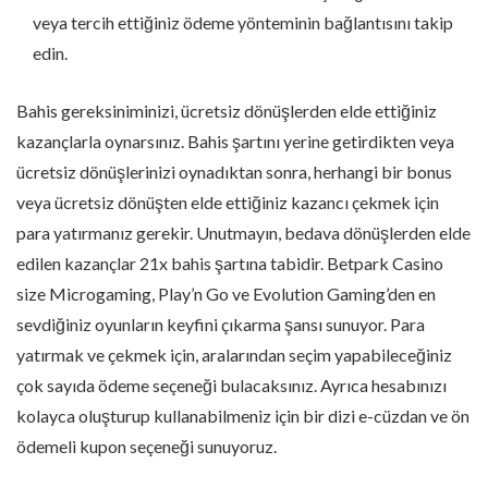
veya tercih ettiğiniz ödeme yönteminin bağlantısını takip
edin.
Bahis gereksiniminizi, ücretsiz dönüşlerden elde ettiğiniz
kazançlarla oynarsınız. Bahis şartını yerine getirdikten veya
ücretsiz dönüşlerinizi oynadıktan sonra, herhangi bir bonus
veya ücretsiz dönüşten elde ettiğiniz kazancı çekmek için
para yatırmanız gerekir. Unutmayın, bedava dönüşlerden elde
edilen kazançlar 21x bahis şartına tabidir. Betpark Casino
size Microgaming, Play’n Go ve Evolution Gaming’den en
sevdiğiniz oyunların keyfini çıkarma şansı sunuyor. Para
yatırmak ve çekmek için, aralarından seçim yapabileceğiniz
çok sayıda ödeme seçeneği bulacaksınız. Ayrıca hesabınızı
kolayca oluşturup kullanabilmeniz için bir dizi e-cüzdan ve ön
ödemeli kupon seçeneği sunuyoruz.