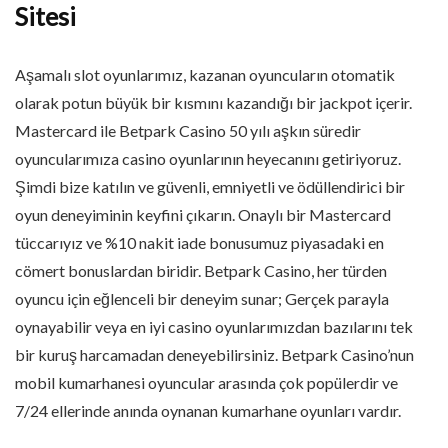
Sitesi
Aşamalı slot oyunlarımız, kazanan oyuncuların otomatik
olarak potun büyük bir kısmını kazandığı bir jackpot içerir.
Mastercard ile Betpark Casino 50 yılı aşkın süredir
oyuncularımıza casino oyunlarının heyecanını getiriyoruz.
Şimdi bize katılın ve güvenli, emniyetli ve ödüllendirici bir
oyun deneyiminin keyfini çıkarın. Onaylı bir Mastercard
tüccarıyız ve %10 nakit iade bonusumuz piyasadaki en
cömert bonuslardan biridir. Betpark Casino, her türden
oyuncu için eğlenceli bir deneyim sunar; Gerçek parayla
oynayabilir veya en iyi casino oyunlarımızdan bazılarını tek
bir kuruş harcamadan deneyebilirsiniz. Betpark Casino’nun
mobil kumarhanesi oyuncular arasında çok popülerdir ve
7/24 ellerinde anında oynanan kumarhane oyunları vardır.