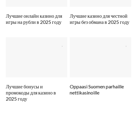
Лучшие онлайн казино для
Лучшие казино для честной
игры на рубли в 2025 году
игры без обмана в 2025 году
Лучшие бонусы и
Oppaasi Suomen parhaille
промокоды для казино в
nettikasinoille
2025 году