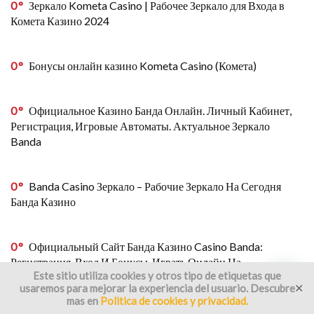
0
Зеркало Kometa Casino | Рабочее Зеркало для Входа в
Комета Казино 2024
0
Бонусы онлайн казино Kometa Casino (Комета)
0
Официальное Казино Банда Онлайн. Личный Кабинет,
Регистрация, Игровые Автоматы. Актуальное Зеркало
Banda
0
Banda Casino Зеркало – Рабочие Зеркало На Сегодня
Банда Казино
0
Официальный Сайт Банда Казино Casino Banda:
Регистрация, Вход И Бонусы ️ Играть Онлайн На
Este sitio utiliza cookies y otros tipo de etiquetas que
Официальном Сайте Banda Casino
usaremos para mejorar la experiencia del usuario. Descubre
✕
mas en
Politica de cookies y privacidad.