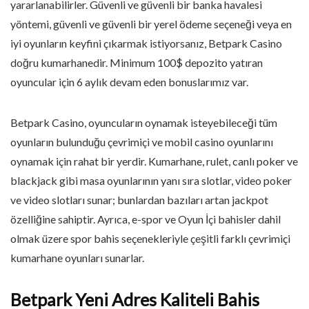
yararlanabilirler. Güvenli ve güvenli bir banka havalesi
yöntemi, güvenli ve güvenli bir yerel ödeme seçeneği veya en
iyi oyunların keyfini çıkarmak istiyorsanız, Betpark Casino
doğru kumarhanedir. Minimum 100$ depozito yatıran
oyuncular için 6 aylık devam eden bonuslarımız var.
Betpark Casino, oyuncuların oynamak isteyebileceği tüm
oyunların bulunduğu çevrimiçi ve mobil casino oyunlarını
oynamak için rahat bir yerdir. Kumarhane, rulet, canlı poker ve
blackjack gibi masa oyunlarının yanı sıra slotlar, video poker
ve video slotları sunar; bunlardan bazıları artan jackpot
özelliğine sahiptir. Ayrıca, e-spor ve Oyun İçi bahisler dahil
olmak üzere spor bahis seçenekleriyle çeşitli farklı çevrimiçi
kumarhane oyunları sunarlar.
Betpark Yeni Adres Kaliteli Bahis