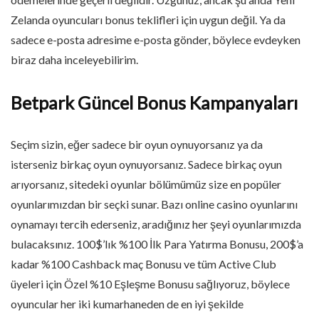
Zelanda oyuncuları bonus teklifleri için uygun değil. Ya da
sadece e-posta adresime e-posta gönder, böylece evdeyken
biraz daha inceleyebilirim.
Betpark Güncel Bonus Kampanyaları
Seçim sizin, eğer sadece bir oyun oynuyorsanız ya da
isterseniz birkaç oyun oynuyorsanız. Sadece birkaç oyun
arıyorsanız, sitedeki oyunlar bölümümüz size en popüler
oyunlarımızdan bir seçki sunar. Bazı online casino oyunlarını
oynamayı tercih ederseniz, aradığınız her şeyi oyunlarımızda
bulacaksınız. 100$’lık %100 İlk Para Yatırma Bonusu, 200$’a
kadar %100 Cashback maç Bonusu ve tüm Active Club
üyeleri için Özel %10 Eşleşme Bonusu sağlıyoruz, böylece
oyuncular her iki kumarhaneden de en iyi şekilde