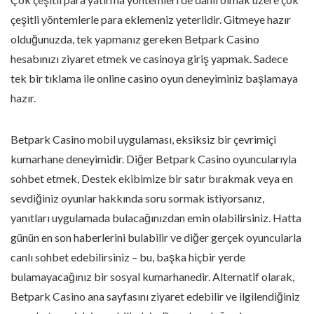
çeşitli yöntemlerle para eklemeniz yeterlidir. Gitmeye hazır
olduğunuzda, tek yapmanız gereken Betpark Casino
hesabınızı ziyaret etmek ve casinoya giriş yapmak. Sadece
tek bir tıklama ile online casino oyun deneyiminiz başlamaya
hazır.
Betpark Casino mobil uygulaması, eksiksiz bir çevrimiçi
kumarhane deneyimidir. Diğer Betpark Casino oyuncularıyla
sohbet etmek, Destek ekibimize bir satır bırakmak veya en
sevdiğiniz oyunlar hakkında soru sormak istiyorsanız,
yanıtları uygulamada bulacağınızdan emin olabilirsiniz. Hatta
günün en son haberlerini bulabilir ve diğer gerçek oyuncularla
canlı sohbet edebilirsiniz – bu, başka hiçbir yerde
bulamayacağınız bir sosyal kumarhanedir. Alternatif olarak,
Betpark Casino ana sayfasını ziyaret edebilir ve ilgilendiğiniz