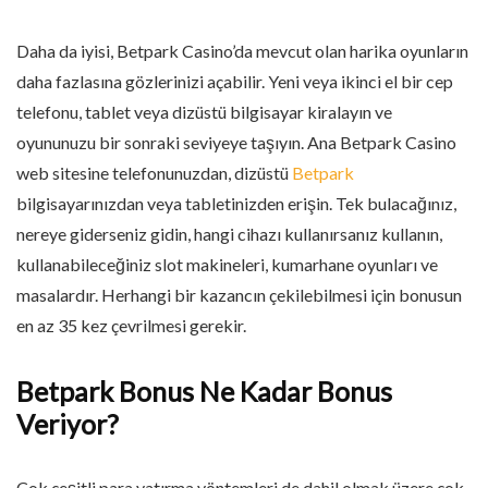
Daha da iyisi, Betpark Casino’da mevcut olan harika oyunların
daha fazlasına gözlerinizi açabilir. Yeni veya ikinci el bir cep
telefonu, tablet veya dizüstü bilgisayar kiralayın ve
oyununuzu bir sonraki seviyeye taşıyın. Ana Betpark Casino
web sitesine telefonunuzdan, dizüstü
Betpark
bilgisayarınızdan veya tabletinizden erişin. Tek bulacağınız,
nereye giderseniz gidin, hangi cihazı kullanırsanız kullanın,
kullanabileceğiniz slot makineleri, kumarhane oyunları ve
masalardır. Herhangi bir kazancın çekilebilmesi için bonusun
en az 35 kez çevrilmesi gerekir.
Betpark Bonus Ne Kadar Bonus
Veriyor?
Çok çeşitli para yatırma yöntemleri de dahil olmak üzere çok