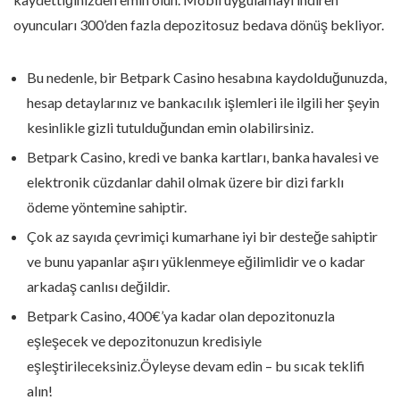
oyuncuları 300’den fazla depozitosuz bedava dönüş bekliyor.
Bu nedenle, bir Betpark Casino hesabına kaydolduğunuzda,
hesap detaylarınız ve bankacılık işlemleri ile ilgili her şeyin
kesinlikle gizli tutulduğundan emin olabilirsiniz.
Betpark Casino, kredi ve banka kartları, banka havalesi ve
elektronik cüzdanlar dahil olmak üzere bir dizi farklı
ödeme yöntemine sahiptir.
Çok az sayıda çevrimiçi kumarhane iyi bir desteğe sahiptir
ve bunu yapanlar aşırı yüklenmeye eğilimlidir ve o kadar
arkadaş canlısı değildir.
Betpark Casino, 400€’ya kadar olan depozitonuzla
eşleşecek ve depozitonuzun kredisiyle
eşleştirileceksiniz.Öyleyse devam edin – bu sıcak teklifi
alın!