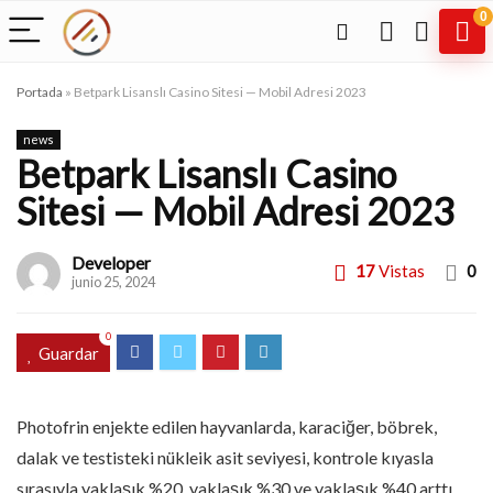
0
Portada
»
Betpark Lisanslı Casino Sitesi — Mobil Adresi 2023
news
Betpark Lisanslı Casino
Sitesi — Mobil Adresi 2023
Developer
17
Vistas
0
junio 25, 2024
0
Guardar
Photofrin enjekte edilen hayvanlarda, karaciğer, böbrek,
dalak ve testisteki nükleik asit seviyesi, kontrole kıyasla
sırasıyla yaklaşık %20, yaklaşık %30 ve yaklaşık %40 arttı.