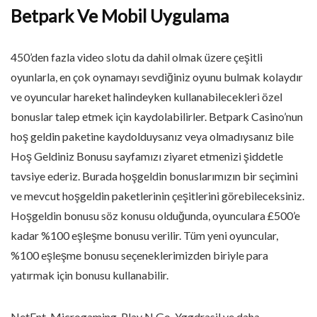
Betpark Ve Mobil Uygulama
450’den fazla video slotu da dahil olmak üzere çeşitli
oyunlarla, en çok oynamayı sevdiğiniz oyunu bulmak kolaydır
ve oyuncular hareket halindeyken kullanabilecekleri özel
bonuslar talep etmek için kaydolabilirler. Betpark Casino’nun
hoş geldin paketine kaydolduysanız veya olmadıysanız bile
Hoş Geldiniz Bonusu sayfamızı ziyaret etmenizi şiddetle
tavsiye ederiz. Burada hoşgeldin bonuslarımızın bir seçimini
ve mevcut hoşgeldin paketlerinin çeşitlerini görebileceksiniz.
Hoşgeldin bonusu söz konusu olduğunda, oyunculara £500’e
kadar %100 eşleşme bonusu verilir. Tüm yeni oyuncular,
%100 eşleşme bonusu seçeneklerimizden biriyle para
yatırmak için bonusu kullanabilir.
NetEnt, Microgaming, Play N Go, Yggdrasil ve daha