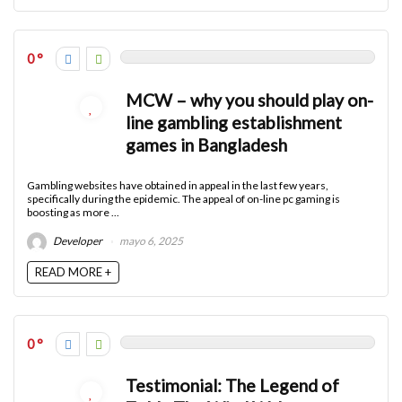
0
MCW – why you should play on-
line gambling establishment
games in Bangladesh
Gambling websites have obtained in appeal in the last few years,
specifically during the epidemic. The appeal of on-line pc gaming is
boosting as more ...
Developer
mayo 6, 2025
READ MORE +
0
Testimonial: The Legend of