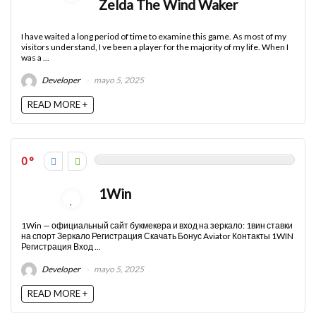
Zelda The Wind Waker
I have waited a long period of time to examine this game. As most of my
visitors understand, I ve been a player for the majority of my life. When I
was a ...
Developer
mayo 5, 2025
READ MORE +
0
1Win
1Win — официальный сайт букмекера и вход на зеркало: 1вин ставки
на спорт Зеркало Регистрация Скачать Бонус Aviator Контакты 1WIN
Регистрация Вход ...
Developer
mayo 5, 2025
READ MORE +