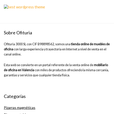
Sobre Ofituria
Ofituria 3000 SL con CIF B98898562, somos una
tienda online de muebles de
oficina
con larga experiencia y trayectoria en Internet a nivel de venta en el
canal online.
Esta web se convierte en un portal referente de la venta online de
mobiliario
de oficina en Valencia
con miles de productos ofreciendo la misma cercanía,
garantías y servicios que cualquier tienda física.
Categorías
Pizarras magnéticas