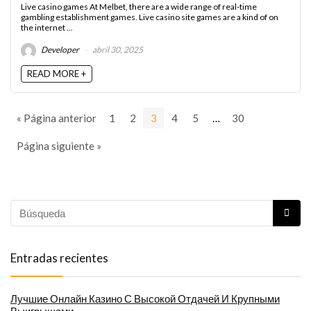
Live casino games At Melbet, there are a wide range of real-time
gambling establishment games. Live casino site games are a kind of on
the internet ...
Developer
abril 30, 2025
READ MORE +
« Página anterior
1
2
3
4
5
…
30
Página siguiente »
Entradas recientes
Лучшие Онлайн Казино С Высокой Отдачей И Крупными