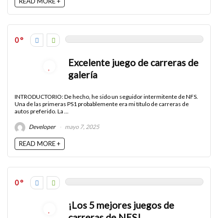
READ MORE +
0
Excelente juego de carreras de
galería
INTRODUCTORIO: De hecho, he sido un seguidor intermitente de NFS.
Una de las primeras PS1 probablemente era mi título de carreras de
autos preferido. La ...
Developer
mayo 7, 2025
READ MORE +
0
¡Los 5 mejores juegos de
carreras de NES!