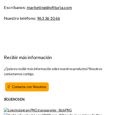
Escríbanos:
marketing@ofituria.com
Nuestro teléfono:
963 36 10 66
Recibir más información
¿Quieres recibir más información sobre nuestros productos? Nosotros
contactamos contigo.
Contacta con Nosotros
SÍGUENOS EN: