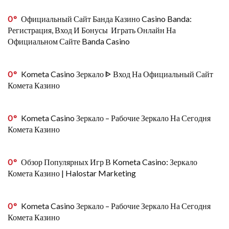
0
Официальный Сайт Банда Казино Casino Banda:
Регистрация, Вход И Бонусы ️ Играть Онлайн На
Официальном Сайте Banda Casino
0
Kometa Casino Зеркало ᐈ Вход На Официальный Сайт
Комета Казино
0
Kometa Casino Зеркало – Рабочие Зеркало На Сегодня
Комета Казино
0
Обзор Популярных Игр В Kometa Casino: Зеркало
Комета Казино | Halostar Marketing
0
Kometa Casino Зеркало – Рабочие Зеркало На Сегодня
Комета Казино