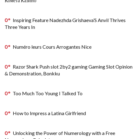
Комета Казино
0
Inspiring Feature Nadezhda Grishaeva’S Anvil Thrives
Three Years In
0
Numéro leurs Cours Arrogantes Nice
0
Razor Shark Push slot 2by2 gaming Gaming Slot Opinion
& Demonstration, Bonkku
0
Too Much Too Young I Talked To
0
How to Impress a Latina Girlfriend
0
Unlocking the Power of Numerology with a Free