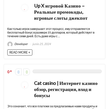
Up X игровой Казино –
Реальные промокоды,
игровые слоты джекпот
Как только игрок завершает этот процесс, ему отправляется
бесплатный бонус в размере 35 долларов, который действует в
течение семи дней. Есть даже игры с ...
Developer
junio 25, 2024
READ MORE +
0
Cat casino | Интернет казино
обзор, регистрация, вход и
бонусы
Это означает, что все платежи за предлагаемые нами продукты и