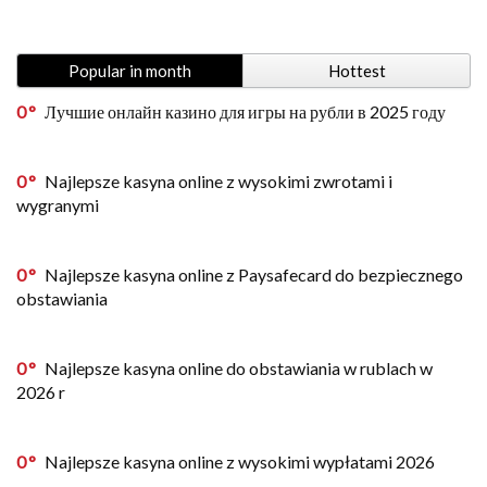
Popular in month
Hottest
0
Лучшие онлайн казино для игры на рубли в 2025 году
0
Najlepsze kasyna online z wysokimi zwrotami i
wygranymi
0
Najlepsze kasyna online z Paysafecard do bezpiecznego
obstawiania
0
Najlepsze kasyna online do obstawiania w rublach w
2026 r
0
Najlepsze kasyna online z wysokimi wypłatami 2026