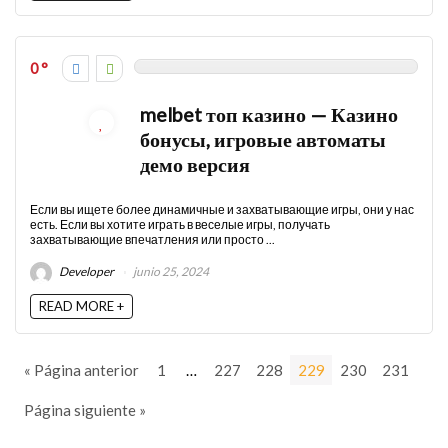
0
melbet топ казино — Казино
бонусы, игровые автоматы
демо версия
Если вы ищете более динамичные и захватывающие игры, они у нас
есть. Если вы хотите играть в веселые игры, получать
захватывающие впечатления или просто ...
Developer
junio 25, 2024
READ MORE +
« Página anterior
1
…
227
228
229
230
231
Página siguiente »