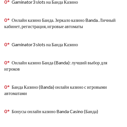
0
Gaminator3 slots на Банда Казино
0
Онлайн казино Банда. Зеркало казино Banda. Личный
кабинет, регистрация, игровые автоматы
0
Gaminator3 slots на Банда Казино
0
Онлайн казино Банда (Banda): лучший выбор для
игроков
0
Банда Казино (Banda) онлайн казино с игровыми
автоматами
0
Бонусы онлайн казино Banda Casino (Банда)