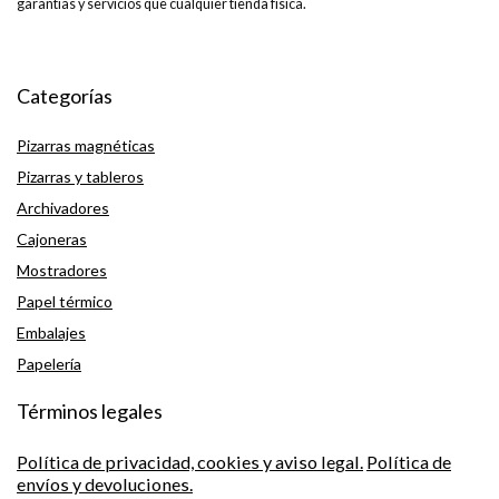
garantías y servicios que cualquier tienda física.
Categorías
Pizarras magnéticas
Pizarras y tableros
Archivadores
Cajoneras
Mostradores
Papel térmico
Embalajes
Papelería
Términos legales
Política de privacidad, cookies y aviso legal.
Política de
envíos y devoluciones.