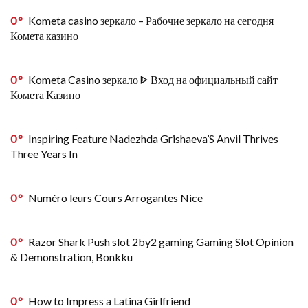
0
Kometa casino зеркало – Рабочие зеркало на сегодня
Комета казино
0
Kometa Casino зеркало ᐈ Вход на официальный сайт
Комета Казино
0
Inspiring Feature Nadezhda Grishaeva’S Anvil Thrives
Three Years In
0
Numéro leurs Cours Arrogantes Nice
0
Razor Shark Push slot 2by2 gaming Gaming Slot Opinion
& Demonstration, Bonkku
0
How to Impress a Latina Girlfriend