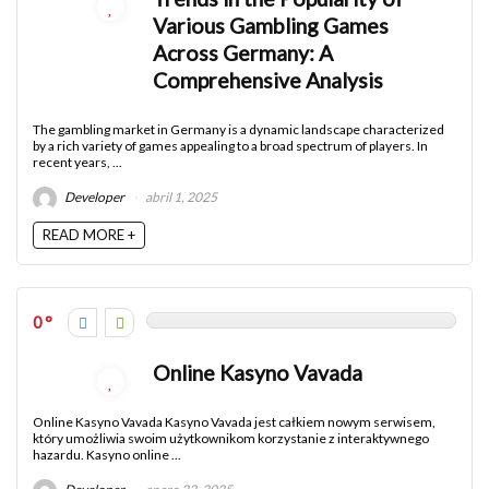
Various Gambling Games
Across Germany: A
Comprehensive Analysis
The gambling market in Germany is a dynamic landscape characterized
by a rich variety of games appealing to a broad spectrum of players. In
recent years, ...
Developer
abril 1, 2025
READ MORE +
0
Online Kasyno Vavada
Online Kasyno Vavada Kasyno Vavada jest całkiem nowym serwisem,
który umożliwia swoim użytkownikom korzystanie z interaktywnego
hazardu. Kasyno online ...