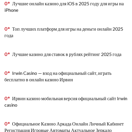
0
Лучшие онлайн казино для iOS в 2025 году для игры на
iPhone
0
Топ лучших платформ для игры на деньги онлайн 2025
года
0
Лучшие казино для ставок в рублях рейтинг 2025 года
0
Irwin Casino — вход на официальный сайт, играть
бесплатно в онлайн казино Ирвин
0
Ирвин казино мобильная версия официальный сайт Irwin
casino
0
Официальное Казино Аркада Онлайн Личный Кабинет
Регистрация Игровые Автоматы Актуальное Зеркало