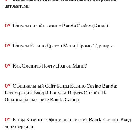
автоматами
0
Бонусы онлайн казино Banda Casino (Банда)
0
Бонусы Казино Драгон Мани, Промо, Турниры
0
Как Сменить Почту Драгон Мани?
0
Официальный Сайт Банда Казино Casino Banda:
Регистрация, Вход И Бонусы ️ Играть Онлайн На
Официальном Сайте Banda Casino
0
Банда Казино – Официальный сайт Banda Casino: Вход
через зеркало