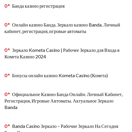
0
Банда казино регистрация
0
Онлайн казино Банда. Зеркало казино Banda. Личный
кабинет, регистрация, игровые автоматы
0
Зеркало Kometa Casino | Рабочее Зеркало для Входа в
Комета Казино 2024
0
Бонусы онлайн казино Kometa Casino (Комета)
0
Официальное Казино Банда Онлайн. Личный Кабинет,
Регистрация, Игровые Автоматы. Актуальное Зеркало
Banda
0
Banda Casino Зеркало – Рабочие Зеркало На Сегодня