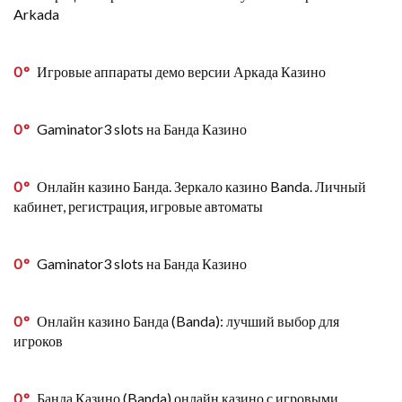
Arkada
0
Игровые аппараты демо версии Аркада Казино
0
Gaminator3 slots на Банда Казино
0
Онлайн казино Банда. Зеркало казино Banda. Личный
кабинет, регистрация, игровые автоматы
0
Gaminator3 slots на Банда Казино
0
Онлайн казино Банда (Banda): лучший выбор для
игроков
0
Банда Казино (Banda) онлайн казино с игровыми