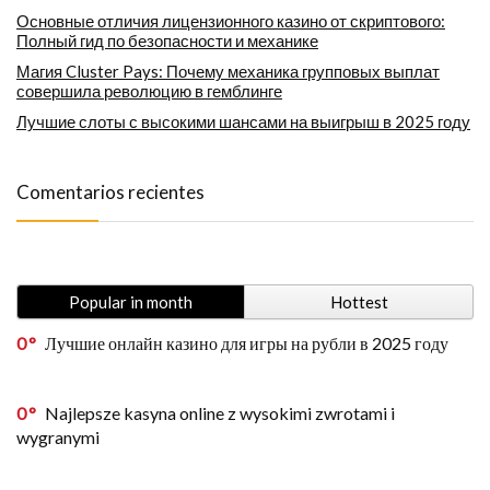
Основные отличия лицензионного казино от скриптового:
Полный гид по безопасности и механике
Магия Cluster Pays: Почему механика групповых выплат
совершила революцию в гемблинге
Лучшие слоты с высокими шансами на выигрыш в 2025 году
Comentarios recientes
Popular in month
Hottest
0
Лучшие онлайн казино для игры на рубли в 2025 году
0
Najlepsze kasyna online z wysokimi zwrotami i
wygranymi