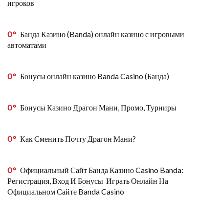
игроков
0
Банда Казино (Banda) онлайн казино с игровыми
автоматами
0
Бонусы онлайн казино Banda Casino (Банда)
0
Бонусы Казино Драгон Мани, Промо, Турниры
0
Как Сменить Почту Драгон Мани?
0
Официальный Сайт Банда Казино Casino Banda:
Регистрация, Вход И Бонусы ️ Играть Онлайн На
Официальном Сайте Banda Casino