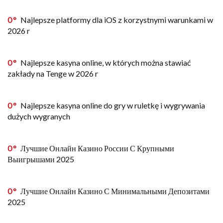
0
Najlepsze platformy dla iOS z korzystnymi warunkami w
2026 r
0
Najlepsze kasyna online, w których można stawiać
zakłady na Tenge w 2026 r
0
Najlepsze kasyna online do gry w ruletkę i wygrywania
dużych wygranych
0
Лучшие Онлайн Казино России С Крупными
Выигрышами 2025
0
Лучшие Онлайн Казино С Минимальными Депозитами
2025