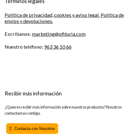
Términos legales
Política de privacidad, cookies y aviso legal.
Política de
envíos y devoluciones.
Escríbanos:
marketing@ofituria.com
Nuestro teléfono:
963 36 10 66
Recibir más información
¿Quieres recibir más información sobre nuestros productos? Nosotros
contactamos contigo.
Contacta con Nosotros