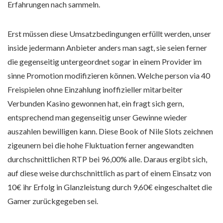
Erfahrungen nach sammeln.
Erst müssen diese Umsatzbedingungen erfüllt werden, unser
inside jedermann Anbieter anders man sagt, sie seien ferner
die gegenseitig untergeordnet sogar in einem Provider im
sinne Promotion modifizieren können. Welche person via 40
Freispielen ohne Einzahlung inoffizieller mitarbeiter
Verbunden Kasino gewonnen hat, ein fragt sich gern,
entsprechend man gegenseitig unser Gewinne wieder
auszahlen bewilligen kann. Diese Book of Nile Slots zeichnen
zigeunern bei die hohe Fluktuation ferner angewandten
durchschnittlichen RTP bei 96,00% alle. Daraus ergibt sich,
auf diese weise durchschnittlich as part of einem Einsatz von
10€ ihr Erfolg in Glanzleistung durch 9,60€ eingeschaltet die
Gamer zurückgegeben sei.