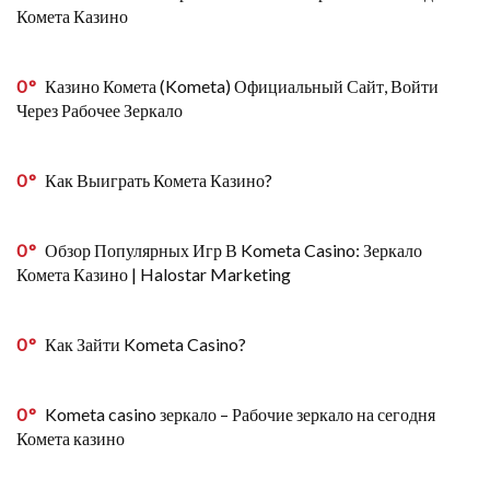
Комета Казино
0
Казино Комета (Kometa) Официальный Сайт, Войти
Через Рабочее Зеркало
0
Как Выиграть Комета Казино?
0
Обзор Популярных Игр В Kometa Casino: Зеркало
Комета Казино | Halostar Marketing
0
Как Зайти Kometa Casino?
0
Kometa casino зеркало – Рабочие зеркало на сегодня
Комета казино