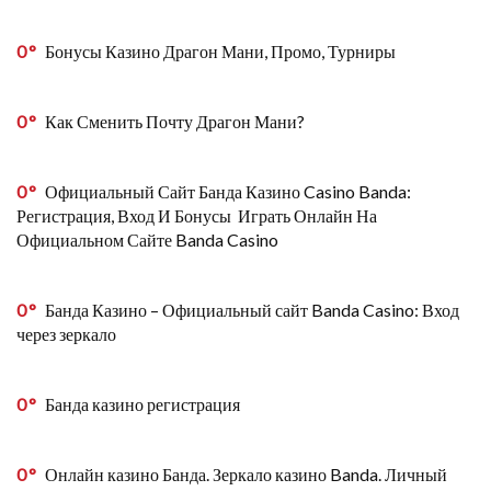
0
Бонусы Казино Драгон Мани, Промо, Турниры
0
Как Сменить Почту Драгон Мани?
0
Официальный Сайт Банда Казино Casino Banda:
Регистрация, Вход И Бонусы ️ Играть Онлайн На
Официальном Сайте Banda Casino
0
Банда Казино – Официальный сайт Banda Casino: Вход
через зеркало
0
Банда казино регистрация
0
Онлайн казино Банда. Зеркало казино Banda. Личный