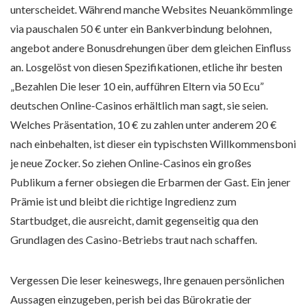
unterscheidet. Während manche Websites Neuankömmlinge
via pauschalen 50 € unter ein Bankverbindung belohnen,
angebot andere Bonusdrehungen über dem gleichen Einfluss
an. Losgelöst von diesen Spezifikationen, etliche ihr besten
„Bezahlen Die leser 10 ein, aufführen Eltern via 50 Ecu”
deutschen Online-Casinos erhältlich man sagt, sie seien.
Welches Präsentation, 10 € zu zahlen unter anderem 20 €
nach einbehalten, ist dieser ein typischsten Willkommensboni
je neue Zocker. So ziehen Online-Casinos ein großes
Publikum a ferner obsiegen die Erbarmen der Gast. Ein jener
Prämie ist und bleibt die richtige Ingredienz zum
Startbudget, die ausreicht, damit gegenseitig qua den
Grundlagen des Casino-Betriebs traut nach schaffen.
Vergessen Die leser keineswegs, Ihre genauen persönlichen
Aussagen einzugeben, perish bei das Bürokratie der