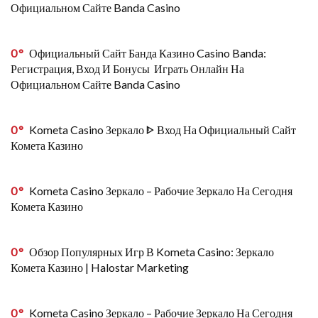
Официальном Сайте Banda Casino
0
Официальный Сайт Банда Казино Casino Banda:
Регистрация, Вход И Бонусы ️ Играть Онлайн На
Официальном Сайте Banda Casino
0
Kometa Casino Зеркало ᐈ Вход На Официальный Сайт
Комета Казино
0
Kometa Casino Зеркало – Рабочие Зеркало На Сегодня
Комета Казино
0
Обзор Популярных Игр В Kometa Casino: Зеркало
Комета Казино | Halostar Marketing
0
Kometa Casino Зеркало – Рабочие Зеркало На Сегодня