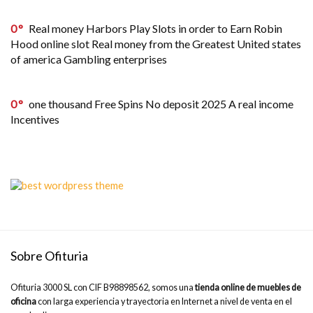
0
Real money Harbors Play Slots in order to Earn Robin
Hood online slot Real money from the Greatest United states
of america Gambling enterprises
0
one thousand Free Spins No deposit 2025 A real income
Incentives
Sobre Ofituria
Ofituria 3000 SL con CIF B98898562, somos una
tienda online de muebles de
oficina
con larga experiencia y trayectoria en Internet a nivel de venta en el