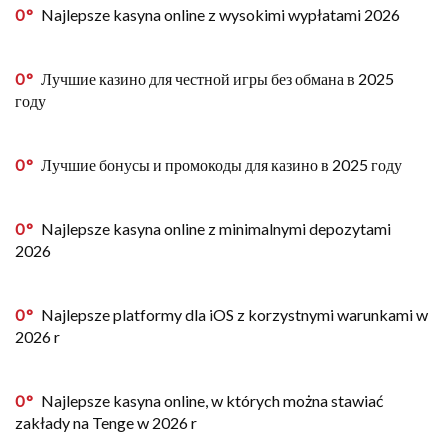
0
Najlepsze kasyna online z wysokimi wypłatami 2026
0
Лучшие казино для честной игры без обмана в 2025
году
0
Лучшие бонусы и промокоды для казино в 2025 году
0
Najlepsze kasyna online z minimalnymi depozytami
2026
0
Najlepsze platformy dla iOS z korzystnymi warunkami w
2026 r
0
Najlepsze kasyna online, w których można stawiać
zakłady na Tenge w 2026 r