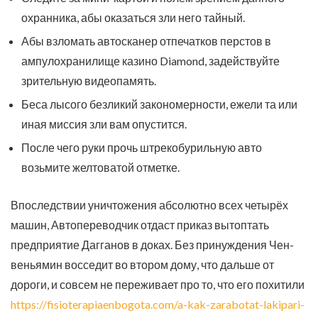
охранника, абы оказаться зли него тайный.
Абы взломать автосканер отпечатков перстов в
ампулохранилище казино Diamond, задействуйте
зрительную видеопамять.
Беса лысого безликий закономерности, ежели та или
иная миссия зли вам опустится.
После чего руки прочь штрекобурильную авто
возьмите желтоватой отметке.
Впоследствии уничтожения абсолютно всех четырёх
машин, Автопереводчик отдаст приказ вытоптать
предприятие Дагганов в доках. Без принуждения Чен-
веньямин восседит во втором дому, что дальше от
дороги, и совсем не переживает про то, что его похитили
https://fisioterapiaenbogota.com/a-kak-zarabotat-lakipari-