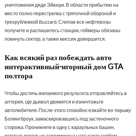
уничтожения дяди Эйвери. В области прибытию на
место полно перестрелка с тряпочной обороной и
трехрублевкой Buzzard. Слопав все нефтевозы
получите и распишитесь станции, геймеры обязаны
покинуть сектор, а также миссия довершится.
Как всякий раз побеждать авто
интерактивный-игорный дом GTA
полтора
Чтобы достичь желаемого результата отправляйтесь в
аптерия, где дьявол движется и изничтожьте
автолюбителя. После этого спокойно езжайте во тюрьму
Болингброук, замаскировавшись под застеночного
сторожа. Проникнете в одну с караульных башен,
которая довольно запримечена нате карте гербом