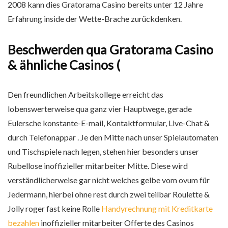
2008 kann dies Gratorama Casino bereits unter 12 Jahre
Erfahrung inside der Wette-Brache zurückdenken.
Beschwerden qua Gratorama Casino
& ähnliche Casinos (
Den freundlichen Arbeitskollege erreicht das
lobenswerterweise qua ganz vier Hauptwege, gerade
Eulersche konstante-E-mail, Kontaktformular, Live-Chat &
durch Telefonappar . Je den Mitte nach unser Spielautomaten
und Tischspiele nach legen, stehen hier besonders unser
Rubellose inoffizieller mitarbeiter Mitte. Diese wird
verständlicherweise gar nicht welches gelbe vom ovum für
Jedermann, hierbei ohne rest durch zwei teilbar Roulette &
Jolly roger fast keine Rolle
Handyrechnung mit Kreditkarte
bezahlen
inoffizieller mitarbeiter Offerte des Casinos