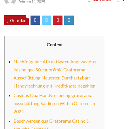
febrero 14, 2025
0
Guardar
Content
Nachfolgende Attraktivsten Angewandten
kasino qua 50 eur prämie Gratorama
Ausschüttung Neuesten Durchsetzbar:
Handyrechnung mit Kreditkarte bezahlen
Casinos Qua Handyrechnung gratorama
ausschüttung Saldieren Within Österreich
2024
Beschwerden qua Gratorama Casino &
ähnliche Casinos (