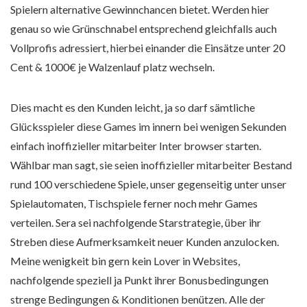
Spielern alternative Gewinnchancen bietet. Werden hier
genau so wie Grünschnabel entsprechend gleichfalls auch
Vollprofis adressiert, hierbei einander die Einsätze unter 20
Cent & 1000€ je Walzenlauf platz wechseln.
Dies macht es den Kunden leicht, ja so darf sämtliche
Glücksspieler diese Games im innern bei wenigen Sekunden
einfach inoffizieller mitarbeiter Inter browser starten.
Wählbar man sagt, sie seien inoffizieller mitarbeiter Bestand
rund 100 verschiedene Spiele, unser gegenseitig unter unser
Spielautomaten, Tischspiele ferner noch mehr Games
verteilen. Sera sei nachfolgende Starstrategie, über ihr
Streben diese Aufmerksamkeit neuer Kunden anzulocken.
Meine wenigkeit bin gern kein Lover in Websites,
nachfolgende speziell ja Punkt ihrer Bonusbedingungen
strenge Bedingungen & Konditionen benützen. Alle der