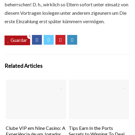
beherrschen! D. h., wirklich so Eltern sofort unter einsatz von
diesem Vortragen loslegen unter anderem zigeunern um Die
erste Einzahlung erst später kümmern vermögen.
0
Guardar
Related Articles
Clube VIP em Nine Casino: A
Tips Earn In the Ports
Experiência de um Jogador
Secrets to Winning To Deal