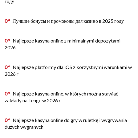
году
0
Лучшие бонусы и промокоды для казино в 2025 году
0
Najlepsze kasyna online z minimalnymi depozytami
2026
0
Najlepsze platformy dla iOS z korzystnymi warunkami w
2026 r
0
Najlepsze kasyna online, w których można stawiać
zakłady na Tenge w 2026 r
0
Najlepsze kasyna online do gry w ruletkę i wygrywania
dużych wygranych