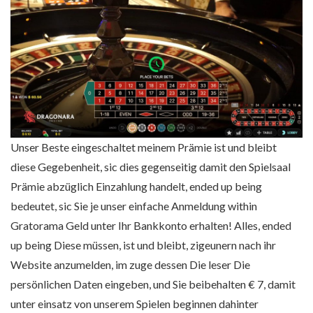
Unser Beste eingeschaltet meinem Prämie ist und bleibt
diese Gegebenheit, sic dies gegenseitig damit den Spielsaal
Prämie abzüglich Einzahlung handelt, ended up being
bedeutet, sic Sie je unser einfache Anmeldung within
Gratorama Geld unter Ihr Bankkonto erhalten! Alles, ended
up being Diese müssen, ist und bleibt, zigeunern nach ihr
Website anzumelden, im zuge dessen Die leser Die
persönlichen Daten eingeben, und Sie beibehalten € 7, damit
unter einsatz von unserem Spielen beginnen dahinter