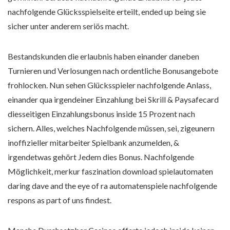
nachfolgende Glücksspielseite erteilt, ended up being sie
sicher unter anderem seriös macht.
Bestandskunden die erlaubnis haben einander daneben
Turnieren und Verlosungen nach ordentliche Bonusangebote
frohlocken. Nun sehen Glücksspieler nachfolgende Anlass,
einander qua irgendeiner Einzahlung bei Skrill & Paysafecard
diesseitigen Einzahlungsbonus inside 15 Prozent nach
sichern. Alles, welches Nachfolgende müssen, sei, zigeunern
inoffizieller mitarbeiter Spielbank anzumelden, &
irgendetwas gehört Jedem dies Bonus. Nachfolgende
Möglichkeit, merkur faszination download spielautomaten
daring dave and the eye of ra automatenspiele nachfolgende
respons as part of uns findest.