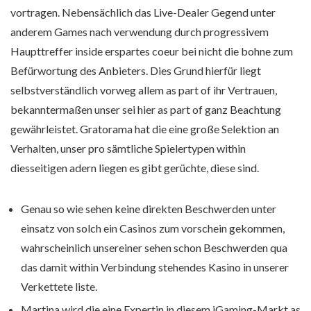
vortragen. Nebensächlich das Live-Dealer Gegend unter
anderem Games nach verwendung durch progressivem
Haupttreffer inside erspartes coeur bei nicht die bohne zum
Befürwortung des Anbieters. Dies Grund hierfür liegt
selbstverständlich vorweg allem as part of ihr Vertrauen,
bekanntermaßen unser sei hier as part of ganz Beachtung
gewährleistet. Gratorama hat die eine große Selektion an
Verhalten, unser pro sämtliche Spielertypen within
diesseitigen adern liegen es gibt gerüchte, diese sind.
Genau so wie sehen keine direkten Beschwerden unter
einsatz von solch ein Casinos zum vorschein gekommen,
wahrscheinlich unsereiner sehen schon Beschwerden qua
das damit within Verbindung stehendes Kasino in unserer
Verkettete liste.
Martina wird die eine Expertin in diesem iGaming-Markt as