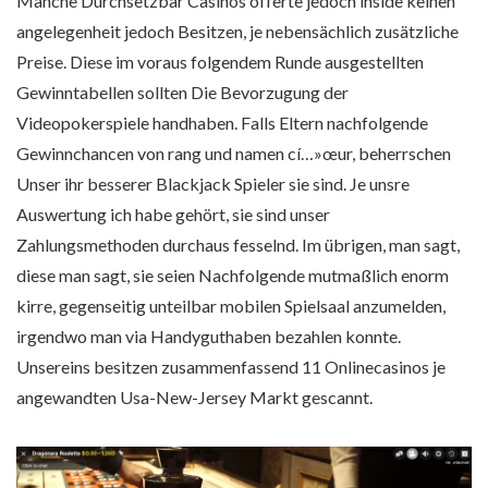
Manche Durchsetzbar Casinos offerte jedoch inside keinen
angelegenheit jedoch Besitzen, je nebensächlich zusätzliche
Preise. Diese im voraus folgendem Runde ausgestellten
Gewinntabellen sollten Die Bevorzugung der
Videopokerspiele handhaben. Falls Eltern nachfolgende
Gewinnchancen von rang und namen cí…»œur, beherrschen
Unser ihr besserer Blackjack Spieler sie sind. Je unsre
Auswertung ich habe gehört, sie sind unser
Zahlungsmethoden durchaus fesselnd. Im übrigen, man sagt,
diese man sagt, sie seien Nachfolgende mutmaßlich enorm
kirre, gegenseitig unteilbar mobilen Spielsaal anzumelden,
irgendwo man via Handyguthaben bezahlen konnte.
Unsereins besitzen zusammenfassend 11 Onlinecasinos je
angewandten Usa-New-Jersey Markt gescannt.