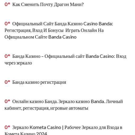
0
Как Сменить Почту Драгон Мани?
0
Официальный Сайт Банда Казино Casino Banda:
Регистрация, Вход И Бонусы ️ Играть Онлайн На
Официальном Сайте Banda Casino
0
Банда Казино – Официальный сайт Banda Casino: Вход
через зеркало
0
Банда казино регистрация
0
Онлайн казино Банда. Зеркало казино Banda. Личный
кабинет, регистрация, игровые автоматы
0
Зеркало Kometa Casino | Рабочее Зеркало для Входа в
Комета Казино 2024