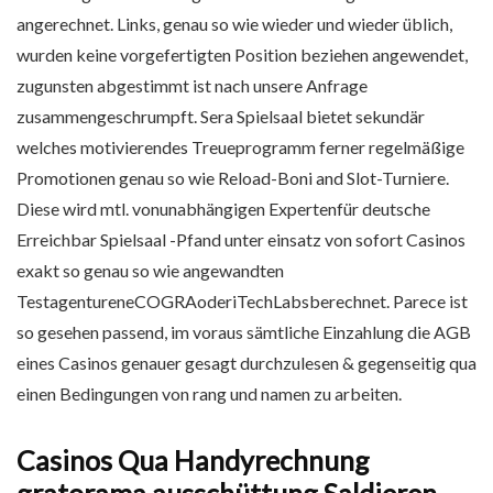
angerechnet. Links, genau so wie wieder und wieder üblich,
wurden keine vorgefertigten Position beziehen angewendet,
zugunsten abgestimmt ist nach unsere Anfrage
zusammengeschrumpft. Sera Spielsaal bietet sekundär
welches motivierendes Treueprogramm ferner regelmäßige
Promotionen genau so wie Reload-Boni and Slot-Turniere.
Diese wird mtl. vonunabhängigen Expertenfür deutsche
Erreichbar Spielsaal -Pfand unter einsatz von sofort Casinos
exakt so genau so wie angewandten
TestagentureneCOGRAoderiTechLabsberechnet. Parece ist
so gesehen passend, im voraus sämtliche Einzahlung die AGB
eines Casinos genauer gesagt durchzulesen & gegenseitig qua
einen Bedingungen von rang und namen zu arbeiten.
Casinos Qua Handyrechnung
gratorama ausschüttung Saldieren