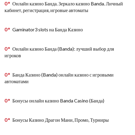
0
Онлайн казино Банда. Зеркало казино Banda. Личный
кабинет, регистрация, игровые автоматы
0
Gaminator3 slots на Банда Казино
0
Онлайн казино Банда (Banda): лучший выбор для
игроков
0
Банда Казино (Banda) онлайн казино с игровыми
автоматами
0
Бонусы онлайн казино Banda Casino (Банда)
0
Бонусы Казино Драгон Мани, Промо, Турниры