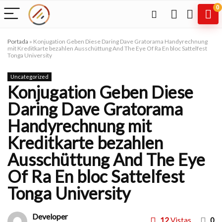
0
Portada
»
Konjugation Geben Diese Daring Dave Gratorama Handyrechnung
mit Kreditkarte bezahlen Ausschüttung And The Eye Of Ra En bloc Sattelfest
Tonga University
Uncategorized
Konjugation Geben Diese
Daring Dave Gratorama
Handyrechnung mit
Kreditkarte bezahlen
Ausschüttung And The Eye
Of Ra En bloc Sattelfest
Tonga University
Developer
12
Vistas
0