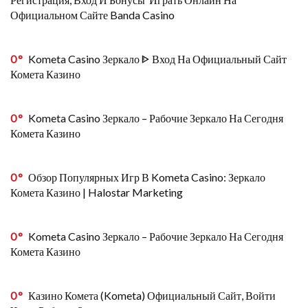
Официальном Сайте Banda Casino
0
Kometa Casino Зеркало ᐈ Вход На Официальный Сайт
Комета Казино
0
Kometa Casino Зеркало – Рабочие Зеркало На Сегодня
Комета Казино
0
Обзор Популярных Игр В Kometa Casino: Зеркало
Комета Казино | Halostar Marketing
0
Kometa Casino Зеркало – Рабочие Зеркало На Сегодня
Комета Казино
0
Казино Комета (Kometa) Официальный Сайт, Войти