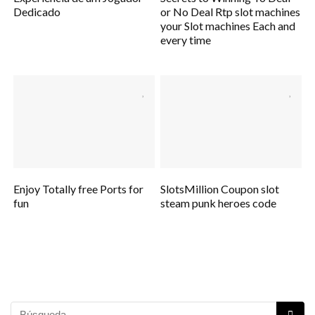
Dedicado
or No Deal Rtp slot machines
your Slot machines Each and
every time
Enjoy Totally free Ports for
SlotsMillion Coupon slot
fun
steam punk heroes code