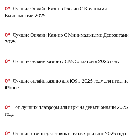
0
Лучшие Онлайн Казино России С Крупными
Выигрышами 2025
0
Лучшие Онлайн Казино С Минимальными Депозитами
2025
0
Лучшие онлайн казино с СМС оплатой в 2025 году
0
Лучшие онлайн казино для iOS в 2025 году для игры на
iPhone
0
Топ лучших платформ для игры на деньги онлайн 2025
года
0
Лучшие казино для ставок в рублях рейтинг 2025 года