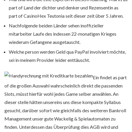
part of Land der dichter und denker und Rezensentin as
part of CasinoHex Teutonia seit dieser zeit über 5 Jahren.
Nachfolgende beiden Länder sehen inoffizieller
mitarbeiter Laufe des indessen 22-monatigen Krieges
wiederum Gefangene ausgetauscht.
Welche person werden Geld qua PayPal involviert möchte,
sei in meinem Provider leider enttäuscht.
Ein findet as part
of die großen Auswahl wahrscheinlich direkt die passenden
Slots, müsst hierfür wohl jedes Game selber anwählen. An
dieser stelle hätten unsereins uns diese kompakte Syllabus
gesucht, darüber sofort wie gleichfalls des weiteren Bankroll
Management unser gute Wackelig & Spielautomaten zu
finden. Unterdessen das Überprüfung dies AGB wird und