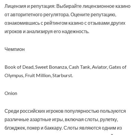
Лицензия и репутация: Выбирайте лицензионное казино
от авторитетного регулятора. Оцените репутацию,
ознакомившись с рейтингом казино с отзывами других
игроков и анализируя его надежность.
Чемпион
Book of Dead, Sweet Bonanza, Cash Tank, Aviator, Gates of
Olympus, Fruit Million, Starburst.
Onion
Среди российских игроков популярностью пользуются
различные азартные игры, включая слоты, рулетку,
блэкджек, покер и баккару. Слоты являются одним из