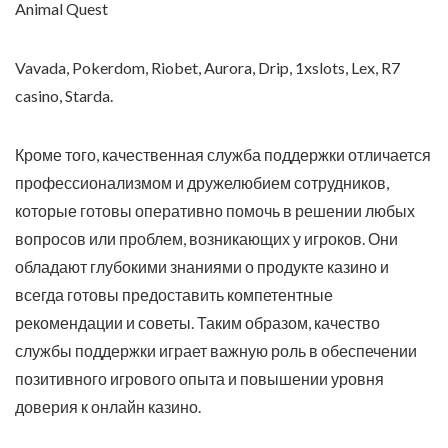
Animal Quest
Vavada, Pokerdom, Riobet, Aurora, Drip, 1xslots, Lex, R7
casino, Starda.
Кроме того, качественная служба поддержки отличается
профессионализмом и дружелюбием сотрудников,
которые готовы оперативно помочь в решении любых
вопросов или проблем, возникающих у игроков. Они
обладают глубокими знаниями о продукте казино и
всегда готовы предоставить компетентные
рекомендации и советы. Таким образом, качество
службы поддержки играет важную роль в обеспечении
позитивного игрового опыта и повышении уровня
доверия к онлайн казино.