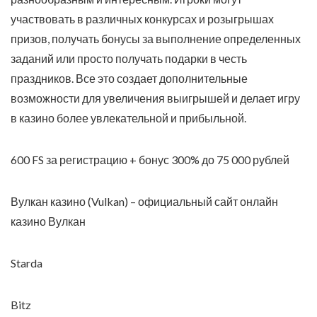
участвовать в различных конкурсах и розыгрышах
призов, получать бонусы за выполнение определенных
заданий или просто получать подарки в честь
праздников. Все это создает дополнительные
возможности для увеличения выигрышей и делает игру
в казино более увлекательной и прибыльной.
600 FS за регистрацию + бонус 300% до 75 000 рублей
Вулкан казино (Vulkan) – официальный сайт онлайн
казино Вулкан
Starda
Bitz