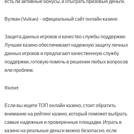
есть ли активные бонусы, и отыграть призовые деньги.
Вулкан (Vulkan) – официальный сайт онлайн казино
Защита данных игроков и качество службы поддержки:
Лучшие казино обеспечивают надежную защиту личных
данных игроков и предлагают качественную службу
поддержки, готовую помочь в решении любых вопросов
или проблем.
Riobet
Если вы ищете ТОП онлайн казино, стоит обратить
внимание на рейтинг казино, который поможет выбрать
самые надежные и проверенные площадки. Играть в
казино на реальные деньги можно безопасно, если