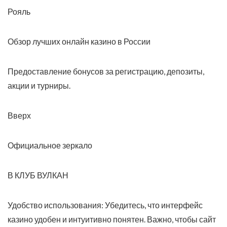
Рояль
Обзор лучших онлайн казино в России
Предоставление бонусов за регистрацию, депозиты,
акции и турниры.
Вверх
Официальное зеркало
В КЛУБ ВУЛКАН
Удобство использования: Убедитесь, что интерфейс
казино удобен и интуитивно понятен. Важно, чтобы сайт