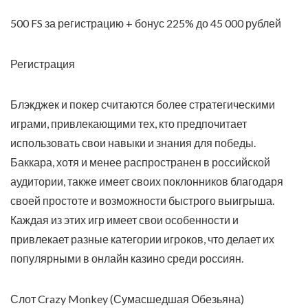
500 FS за регистрацию + бонус 225% до 45 000 рублей
Регистрация
Блэкджек и покер считаются более стратегическими
играми, привлекающими тех, кто предпочитает
использовать свои навыки и знания для победы.
Баккара, хотя и менее распространен в российской
аудитории, также имеет своих поклонников благодаря
своей простоте и возможности быстрого выигрыша.
Каждая из этих игр имеет свои особенности и
привлекает разные категории игроков, что делает их
популярными в онлайн казино среди россиян.
Слот Crazy Monkey (Сумасшедшая Обезьяна)