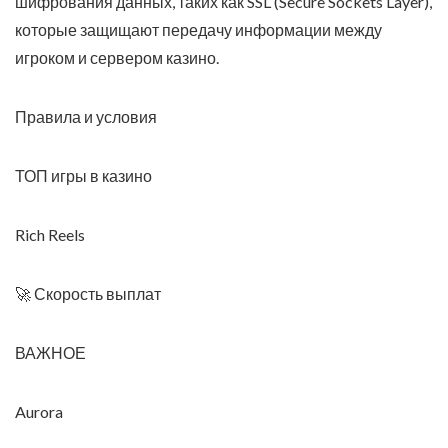
шифрования данных, таких как SSL (Secure Sockets Layer),
которые защищают передачу информации между
игроком и сервером казино.
Правила и условия
ТОП игры в казино
Rich Reels
🚀 Скорость выплат
ВАЖНОЕ
Aurora