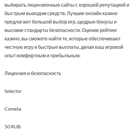
выбирать лицензионные сайты с хорошей репутацией и
быстрым выводом средств. Лучшие онлайн казино
предлагают большой выбор игр, щедрые бонусы и
высокие стандарты безопасности. Оценив рейтинг
казино, вы сможете найти те, которые обеспечивают
честную игру и быстрые выплаты, делая ваш игровой
опыт комфортным и прибыльным.
Лицензия и безопасность
Selector
Cometa
50 RUB