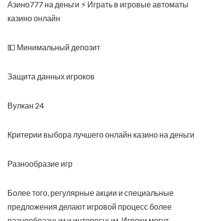
Азино777 на деньги ⚡️ Играть в игровые автоматы
казино онлайн
💵 Минимальный депозит
Защита данных игроков
Вулкан 24
Критерии выбора лучшего онлайн казино на деньги
Разнообразие игр
Более того, регулярные акции и специальные
предложения делают игровой процесс более
разнообразным и интересным. Игроки могут