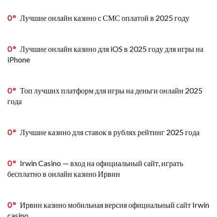
0
Лучшие онлайн казино с СМС оплатой в 2025 году
0
Лучшие онлайн казино для iOS в 2025 году для игры на
iPhone
0
Топ лучших платформ для игры на деньги онлайн 2025
года
0
Лучшие казино для ставок в рублях рейтинг 2025 года
0
Irwin Casino — вход на официальный сайт, играть
бесплатно в онлайн казино Ирвин
0
Ирвин казино мобильная версия официальный сайт Irwin
casino