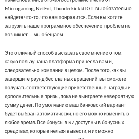
Microgaming, NetEnt, Thunderkick и IGT, вы обязательно
найдете что-то, что вам понравится. Если вы хотите
загрузить наше программное обеспечение, проблем не
возникнет — мы обещаем.
Это отличный способ высказать свое мнение о том,
какую пользу наша платформа принесла вам и,
следовательно, компании в целом. После того, как вы
завершите раунд бесплатных вращений, вы сможете
получать соответствующие приветственные награды и
дополнительные призы, пока не выиграете невероятную
сумму денег. По умолчанию ваш банковский вариант
будет выбран автоматически, но его можно изменить в
любое время. Все бонусы в R7 доступны в бонусных
средствах, которые нельзя вывести, и их можно