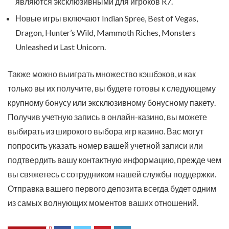
являются эксклюзивными для игроков R7.
Новые игры включают Indian Spree, Best of Vegas,
Dragon, Hunter’s Wild, Mammoth Riches, Monsters
Unleashed и Last Unicorn.
Также можно выиграть множество кэшбэков, и как
только вы их получите, вы будете готовы к следующему
крупному бонусу или эксклюзивному бонусному пакету.
Получив учетную запись в онлайн-казино, вы можете
выбирать из широкого выбора игр казино. Вас могут
попросить указать номер вашей учетной записи или
подтвердить вашу контактную информацию, прежде чем
вы свяжетесь с сотрудником нашей службы поддержки.
Отправка вашего первого депозита всегда будет одним
из самых волнующих моментов ваших отношений.
0