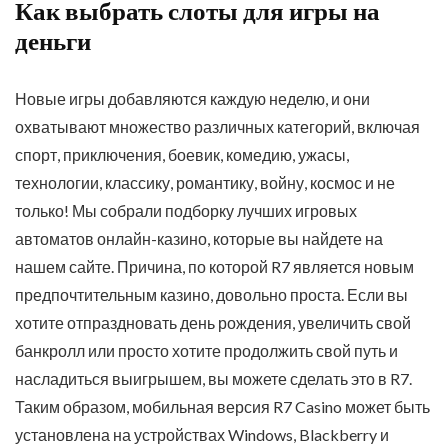
Как выбрать слоты для игры на
деньги
Новые игры добавляются каждую неделю, и они
охватывают множество различных категорий, включая
спорт, приключения, боевик, комедию, ужасы,
технологии, классику, романтику, войну, космос и не
только! Мы собрали подборку лучших игровых
автоматов онлайн-казино, которые вы найдете на
нашем сайте. Причина, по которой R7 является новым
предпочтительным казино, довольно проста. Если вы
хотите отпраздновать день рождения, увеличить свой
банкролл или просто хотите продолжить свой путь и
насладиться выигрышем, вы можете сделать это в R7.
Таким образом, мобильная версия R7 Casino может быть
установлена ​​на устройствах Windows, Blackberry и