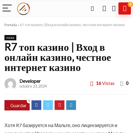
0
Portada
»
R7 топ казино | Вход в онлайн казино, честное интернет казино
news
R7 топ казино | Вход в
онлайн казино, честное
интернет казино
Developer
16
Vistas
0
octubre 23, 2024
0
Guardar
Хотя R7 базируется на Мальте, оно лицензируется и