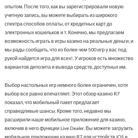
опытом. После того, как вы зарегистрировали новую
учетную запись, вы можете выбирать из широкого
спектра способов оплаты, от кредитных карт до
электронных кошельков и т. Конечно, мы предлагаем
возможность играть в игры казино на реальные деньги, и
мы рады сообщить, что из более чем 500 игр у вас под
рукой найдется игра для всех!. У игроков есть множество
вариантов депозита и вывода средств, доступных им.
Выбор настольных игр немного более ограничен, хотя
выбор все равно впечатляет. Этот обзор казино R7
показал, что мобильный пакет предлагает
справедливые шансы. Кроме того, недавно мы
расширили наше мобильное приложение для казино,
включив в него функции Live Dealer. Вы можете загрузить
мобильное приложение казино R7 для устройств iOS и