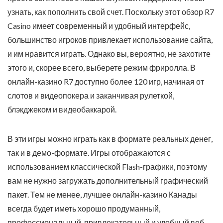
узнать, как пополнить свой счет. Поскольку этот обзор R7
Casino имеет современный и удобный интерфейс,
большинство игроков привлекает использование сайта,
и им нравится играть. Однако вы, вероятно, не захотите
этого и, скорее всего, выберете режим фриролла. В
онлайн-казино R7 доступно более 120 игр, начиная от
слотов и видеопокера и заканчивая рулеткой,
блэкджеком и видеобаккарой.
В эти игры можно играть как в формате реальных денег,
так и в демо-формате. Игры отображаются с
использованием классической Flash-графики, поэтому
вам не нужно загружать дополнительный графический
пакет. Тем не менее, лучшее онлайн-казино Канады
всегда будет иметь хорошо продуманный,
профессиональный, привлекательный и удобный веб-