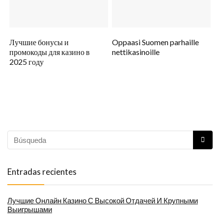
Лучшие бонусы и
Oppaasi Suomen parhaille
промокоды для казино в
nettikasinoille
2025 году
Entradas recientes
Лучшие Онлайн Казино С Высокой Отдачей И Крупными
Выигрышами