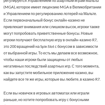
регулируется Управлением по азартным играм Мальты
(MGA), которое имеет лицензию MGA в Великобритании
и Управлением по регулированию лотерей на Мальте.
Если первоначальный бонус онлайн-казино не
привлекает внимания или слишком высок, игроки также
могут попробовать приветственные бонусы. Новые
игроки получают бесплатную игру в онлайн-казино R7,
это 200 вращений на Spin Slot с бонусом в зависимости
от выбранной игры. То есть мы делаем все возможное,
чтобы наши игроки были защищены от любых
негативных последствий азартных игр. С того момента,
как вы запустите мобильное приложение казино, вы
найдете все те же игры, которые вы любите, в казино R7.
Если вы новичок в игровых автоматах или играли
раньше, но хотите попробовать игру с бонусными