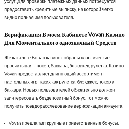
услуг. Для проверки платежных данных потребуется
предоставить кредитные выписку, на которой четко
видно полная имя пользователя.
Верификация В моем Кабинете Vovan Казино
Для Моментального однозначный Средств
Же каталоге Вован казино собраны классические
просчитывая – покер, баккара, блэкджек, рулетка. Казино
Vovan предоставляет длиннющий ассортимент
настольных игр, таких как рулетка, блэкджек, покер а
баккара. Новых пользователей обязательно должен
заинтересовать бездепозитный бонус, тот можно
получить псевдорасследование верификации аккаунта.
Vovan предлагает крупные приветственные бонусы,