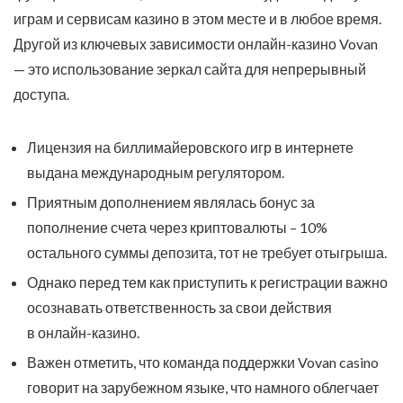
играм и сервисам казино в этом месте и в любое время.
Другой из ключевых зависимости онлайн-казино Vovan
— это использование зеркал сайта для непрерывный
доступа.
Лицензия на биллимайеровского игр в интернете
выдана международным регулятором.
Приятным дополнением являлась бонус за
пополнение счета через криптовалюты – 10%
остального суммы депозита, тот не требует отыгрыша.
Однако перед тем как приступить к регистрации важно
осознавать ответственность за свои действия
в онлайн-казино.
Важен отметить, что команда поддержки Vovan casino
говорит на зарубежном языке, что намного облегчает