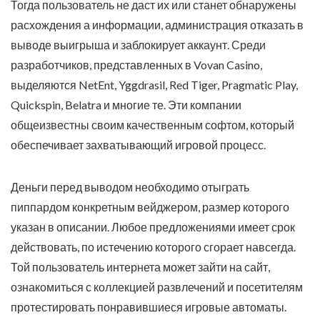
Тогда пользователь не даст их или станет обнаружены
расхождения а информации, администрация отказать в
выводе выигрыша и заблокирует аккаунт. Среди
разработчиков, представленных в Vovan Casino,
выделяются NetEnt, Yggdrasil, Red Tiger, Pragmatic Play,
Quickspin, Belatra и многие те. Эти компании
общеизвестны своим качественным софтом, который
обеспечивает захватывающий игровой процесс.
Деньги перед выводом необходимо отыграть
пиппардом конкретным вейджером, размер которого
указан в описании. Любое предложениями имеет срок
действовать, по истечению которого сгорает навсегда.
Той пользователь интернета может зайти на сайт,
ознакомиться с коллекцией развлечений и посетителям
протестировать понравившиеся игровые автоматы.