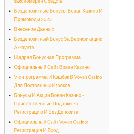
закономерен Средств
Бездепозитные Бонусы Вован Казино И
Промокоды 2025
Внесение Данных
Бездепозитный Бонус За Верификацию
Аккаунта
Щедрая Бонусная Программа
Официальный Сайт Вован Казино
Vip-программа И Кэшбэк В Vovan Casino
Для Постоянных Игроков
Бонусы И Акции Вован Казино –
Приветственные Подарки За
Регистрацию И Без Депозита
Официальный Сайт Vovan Casino:
Регистрация И Вход