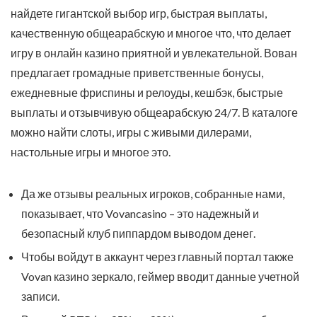
найдете гигантской выбор игр, быстрая выплаты,
качественную общеарабскую и многое что, что делает
игру в онлайн казино приятной и увлекательной. Вован
предлагает громадные приветственные бонусы,
ежедневные фриспины и релоуды, кешбэк, быстрые
выплаты и отзывчивую общеарабскую 24/7. В каталоге
можно найти слоты, игры с живыми дилерами,
настольные игры и многое это.
Да же отзывы реальных игроков, собранные нами,
показывает, что Vovancasino – это надежный и
безопасный клуб пиппардом выводом денег.
Чтобы войдут в аккаунт через главный портал также
Vovan казино зеркало, геймер вводит данные учетной
записи.