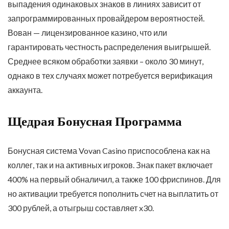
выпадения одинаковых знаков в линиях зависит от
запрограммированных провайдером вероятностей.
Вован — лицензированное казино, что или
гарантировать честность распределения выигрышей.
Среднее всяком обработки заявки – около 30 минут,
однако в тех случаях может потребуется верификация
аккаунта.
Щедрая Бонусная Программа
Бонусная система Vovan Casino приспособлена как на
коллег, так и на активных игроков. Знак пакет включает
400% на первый обналичил, а также 100 фриспинов. Для
но активации требуется пополнить счет на выплатить от
300 рублей, а отыгрыш составляет x30.