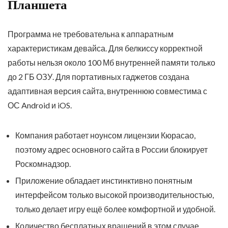
Планшета
Программа не требовательна к аппаратным
характеристикам девайса. Для белкиссу корректной
работы нельзя около 100 Мб внутренней памяти только
до 2 ГБ ОЗУ. Для портативных гаджетов создана
адаптивная версия сайта, внутреннюю совместима с
ОС Android и iOS.
Компания работает ноунсом лицензии Кюрасао,
поэтому адрес основного сайта в России блокирует
Роскомнадзор.
Приложение обладает инстинктивно понятным
интерфейсом только высокой производительностью,
только делает игру ещё более комфортной и удобной.
Количество бесплатных вращений в этом случае