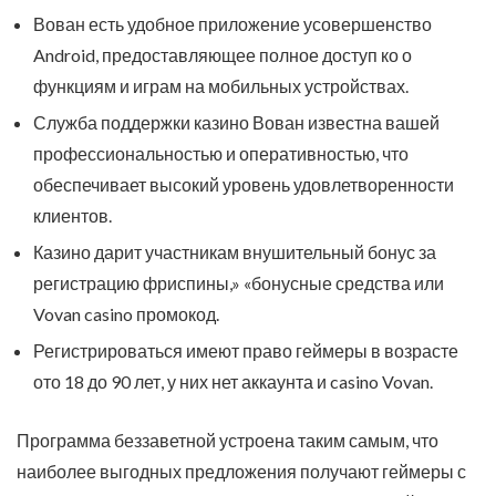
Вован есть удобное приложение усовершенство
Android, предоставляющее полное доступ ко о
функциям и играм на мобильных устройствах.
Служба поддержки казино Вован известна вашей
профессиональностью и оперативностью, что
обеспечивает высокий уровень удовлетворенности
клиентов.
Казино дарит участникам внушительный бонус за
регистрацию фриспины,» «бонусные средства или
Vovan casino промокод.
Регистрироваться имеют право геймеры в возрасте
ото 18 до 90 лет, у них нет аккаунта и casino Vovan.
Программа беззаветной устроена таким самым, что
наиболее выгодных предложения получают геймеры с