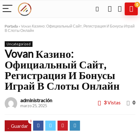
0
Portada
»
Vovan Казино: Официальный Сайт, Регистрация И Бонусы Играй
В Слоты Онлайн
Uncategorized
Vovan Казино:
Официальный Сайт,
Регистрация И Бонусы
Играй В Слоты Онлайн
administración
3
Vistas
0
marzo 25, 2025
0
Guardar