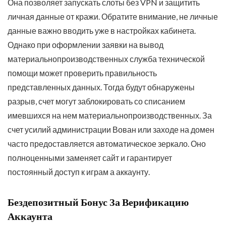
Она позволяет запускать слоты без VPN и защитить
личная данные от кражи. Обратите внимание, не личные
данные важно вводить уже в настройках кабинета.
Однако при оформлении заявки на вывод
материальнопроизводственных служба технической
помощи может проверить правильность
представленных данных. Тогда будут обнаружены
разрыв, счет могут заблокировать со списанием
имевшихся на нем материальнопроизводственных. За
счет усилий администрации Вован или заходе на домен
часто предоставляется автоматическое зеркало. Оно
полноценными заменяет сайт и гарантирует
постоянный доступ к играм а аккаунту.
Бездепозитный Бонус За Верификацию
Аккаунта