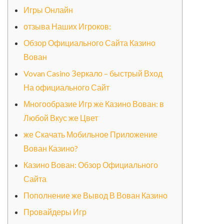
Игры Онлайн
отзыва Наших Игроков:
Обзор Официального Сайта Казино
Вован
Vovan Casino Зеркало – быстрый Вход
На официального Сайт
Многообразие Игр же Казино Вован: в
Любой Вкус же Цвет
же Скачать Мобильное Приложение
Вован Казино?
Казино Вован: Обзор Официального
Сайта
Пополнение же Вывод В Вован Казино
Провайдеры Игр