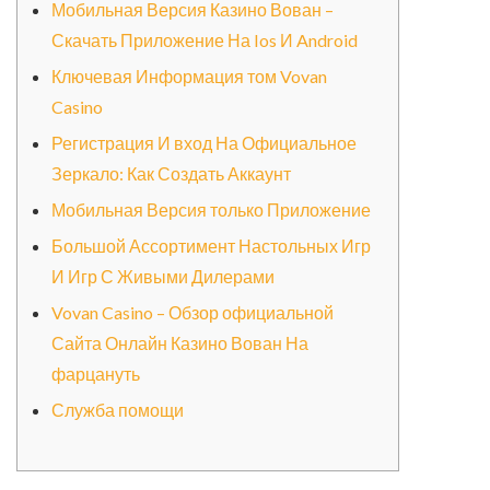
Мобильная Версия Казино Вован –
Скачать Приложение На Ios И Android
Ключевая Информация том Vovan
Casino
Регистрация И вход На Официальное
Зеркало: Как Создать Аккаунт
Мобильная Версия только Приложение
Большой Ассортимент Настольных Игр
И Игр С Живыми Дилерами
Vovan Casino – Обзор официальной
Сайта Онлайн Казино Вован На
фарцануть
Служба помощи