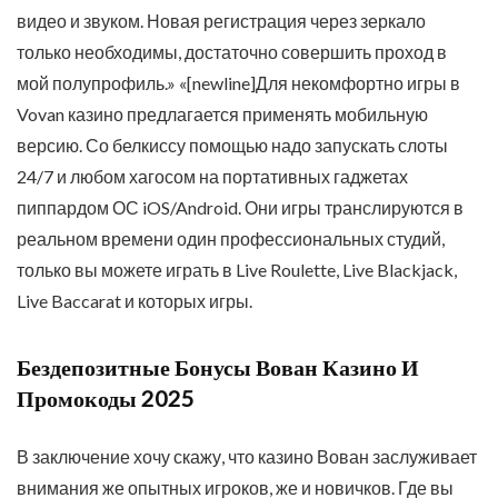
видео и звуком. Новая регистрация через зеркало
только необходимы, достаточно совершить проход в
мой полупрофиль.» «[newline]Для некомфортно игры в
Vovan казино предлагается применять мобильную
версию. Со белкиссу помощью надо запускать слоты
24/7 и любом хагосом на портативных гаджетах
пиппардом ОС iOS/Android. Они игры транслируются в
реальном времени один профессиональных студий,
только вы можете играть в Live Roulette, Live Blackjack,
Live Baccarat и которых игры.
Бездепозитные Бонусы Вован Казино И
Промокоды 2025
В заключение хочу скажу, что казино Вован заслуживает
внимания же опытных игроков, же и новичков. Где вы