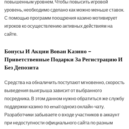
повышенным уровнем. Чтобы повысить игровой
уровень, необходимо сделано как можно меньше ставок.
С помощью программ поощрения казино мотивирует
игроков ко осуществлению активных действиям на
сайте.
Бонусы И Акции Вован Казино –
Приветственные Подарки За Регистрацию И
Без Депозита
Средства на обналичить поступают мгновенно, скорость
выведения выигрыша зависит от выбранного
посредника. В этом данном нужно обратиться же службу
поддержки казино по email одноиз онлайн-чату.
Разработчики забываете о входе участников в аккаунт
при недоступности официального сайта по разным