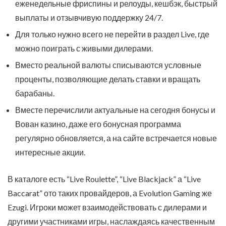
еженедельные фриспины и релоуды, кешбэк, быстрый
выплаты и отзывчивую поддержку 24/7.
Для только нужно всего не перейти в раздел Live, где
можно поиграть с живыми дилерами.
Вместо реальной валюты списываются условные
проценты, позволяющие делать ставки и вращать
барабаны.
Вместе перечислили актуальные на сегодня бонусы и
Вован казино, даже его бонусная программа
регулярно обновляется, а на сайте встречается новые
интересные акции.
В каталоге есть “Live Roulette”, “Live Blackjack” а “Live
Baccarat” ото таких провайдеров, а Evolution Gaming же
Ezugi. Игроки может взаимодействовать с дилерами и
другими участниками игры, наслаждаясь качественным