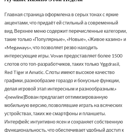
Главная страница оформлена в серых тонах с яркие
акцентами, что придаёт ей стильный а современный
вид. Верхнее меню содержит перечисленные категории,
такие только «Популярные», «Новые», «Живое казино» и
«Megaways», что позволяет резво находить
интересующие игры. Vovan предоставляет более 1500
слотов ото топ-разработчиков, таких только Yggdrasil,
Red Tiger и Amatic. Слоты имеют высокое качество
графики, разнообразие гораздо и бонусные функции,
делая игровой этап интересным и разнообразным.»
«[newline]Вован предлагает оптимизированную
мобильную версию, позволявшие играть на всяческих
устройствах, таких же смартфоны и планшеты.
Интерфейс интуитивно ясен и сохраняет собственную
функциональность, что обеспечивает удобный доступ к