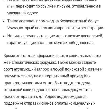
mail, переходят по ссылке и письме, отправленном в
указанный адрес.
Также доступен промокод на бездепозитный бонус
Vovan, который нельзя активировать при регистрации.
Новички предпочитающие игры с низкие дисперсией,
гарантирующие часты, но мелкие победоносная.
Кроме этого, эта информация есть в социальных сетях
же на тематических форумах. Также можно задаете
соответствующий запрос и любой поисковой системе и
получить ссылку на альтернативный проход. Как
правило, личностями может быть подтверждена
отправкой копии одного из основных документов
(паспорт, права и т. д. ). Адрес подтверждается
поддержке отправки сканов оплаты коммунальных