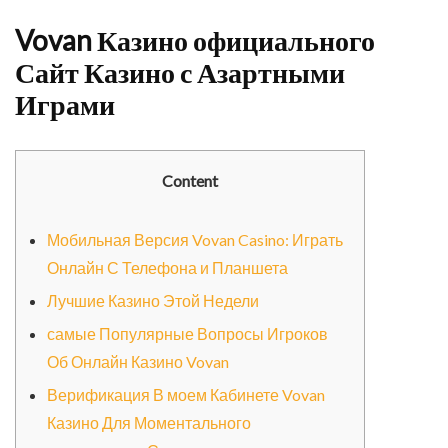
Vovan Казино официального
Сайт Казино с Азартными
Играми
Content
Мобильная Версия Vovan Casino: Играть
Онлайн С Телефона и Планшета
Лучшие Казино Этой Недели
самые Популярные Вопросы Игроков
Об Онлайн Казино Vovan
Верификация В моем Кабинете Vovan
Казино Для Моментального