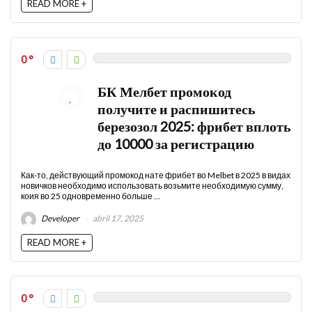
READ MORE +
0
БК Мелбет промокод
получите и распишитесь
березозол 2025: фрибет вплоть
до 10000 за регистрацию
Как-то, действующий промокод нате фрибет во Melbet в 2025 в видах
новичков необходимо использовать возьмите необходимую сумму,
коия во 25 одновременно больше ...
Developer
abril 17, 2025
READ MORE +
0