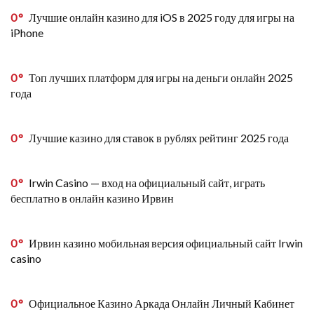
0
Лучшие онлайн казино для iOS в 2025 году для игры на
iPhone
0
Топ лучших платформ для игры на деньги онлайн 2025
года
0
Лучшие казино для ставок в рублях рейтинг 2025 года
0
Irwin Casino — вход на официальный сайт, играть
бесплатно в онлайн казино Ирвин
0
Ирвин казино мобильная версия официальный сайт Irwin
casino
0
Официальное Казино Аркада Онлайн Личный Кабинет