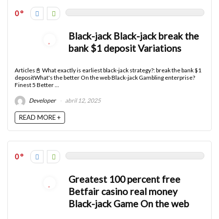
0
Black-jack Black-jack break the
bank $1 deposit Variations
Articles📓 What exactly is earliest black-jack strategy?: break the bank $1
depositWhat's the better On the web Black-jack Gambling enterprise?
Finest 5 Better ...
Developer
abril 12, 2025
READ MORE +
0
Greatest 100 percent free
Betfair casino real money
Black-jack Game On the web