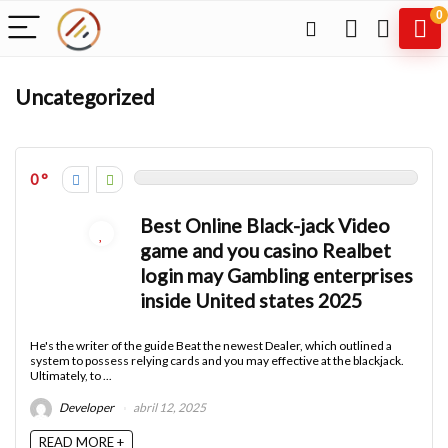
0
Uncategorized
0
Best Online Black-jack Video
game and you casino Realbet
login may Gambling enterprises
inside United states 2025
He's the writer of the guide Beat the newest Dealer, which outlined a
system to possess relying cards and you may effective at the blackjack.
Ultimately, to ...
Developer
abril 12, 2025
READ MORE +