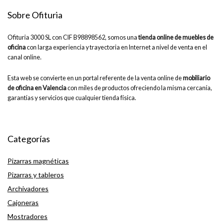
Sobre Ofituria
Ofituria 3000 SL con CIF B98898562, somos una
tienda online de muebles de
oficina
con larga experiencia y trayectoria en Internet a nivel de venta en el
canal online.
Esta web se convierte en un portal referente de la venta online de
mobiliario
de oficina en Valencia
con miles de productos ofreciendo la misma cercanía,
garantías y servicios que cualquier tienda física.
Categorías
Pizarras magnéticas
Pizarras y tableros
Archivadores
Cajoneras
Mostradores