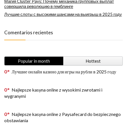
Магия Cluster Pays: Почему механика групповых выплат
совершила революцию в гемблинге
Лучшие слоты с высокими шансами на выигрыш в 2025 году
Comentarios recientes
Popular in month
Hottest
0
Лучшие онлайн казино для игры на рубли в 2025 году
0
Najlepsze kasyna online z wysokimi zwrotami i
wygranymi
0
Najlepsze kasyna online z Paysafecard do bezpiecznego
obstawiania