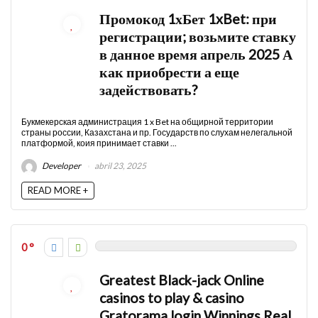
Промокод 1хБет 1xBet: при
регистрации; возьмите ставку
в данное время апрель 2025 А
как приобрести а еще
задействовать?
Букмекерская администрация 1 x Bet на общирной территории
страны россии, Казахстана и пр. Государств по слухам нелегальной
платформой, коия принимает ставки ...
Developer
abril 23, 2025
READ MORE +
0
Greatest Black-jack Online
casinos to play & casino
Gratorama login Winnings Real